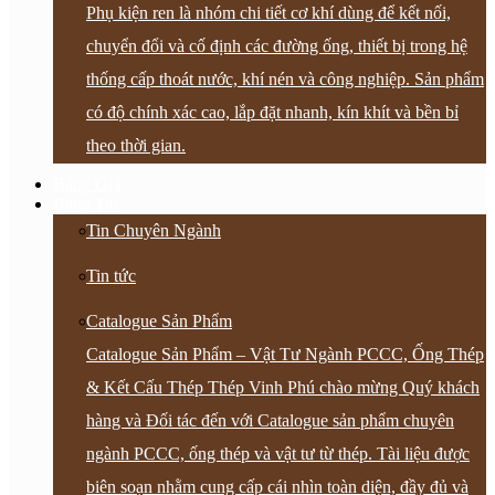
Phụ kiện ren là nhóm chi tiết cơ khí dùng để kết nối,
chuyển đổi và cố định các đường ống, thiết bị trong hệ
thống cấp thoát nước, khí nén và công nghiệp. Sản phẩm
có độ chính xác cao, lắp đặt nhanh, kín khít và bền bỉ
theo thời gian.
Bảng Giá
Bảng Tin
Tin Chuyên Ngành
Tin tức
Catalogue Sản Phẩm
Catalogue Sản Phẩm – Vật Tư Ngành PCCC, Ống Thép
& Kết Cấu Thép Thép Vinh Phú chào mừng Quý khách
hàng và Đối tác đến với Catalogue sản phẩm chuyên
ngành PCCC, ống thép và vật tư từ thép. Tài liệu được
biên soạn nhằm cung cấp cái nhìn toàn diện, đầy đủ và