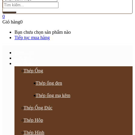
0
Giỏ hàng
0
Bạn chưa chọn sản phẩm nào
Tiếp tục mua hàng
Trang chủ
Giới thiệu
Sản Phẩm
Thép Ống
Thép ống đen
Thép ống mạ kẽm
Thép Ống Đúc
Thép Hộp
Thép Hình