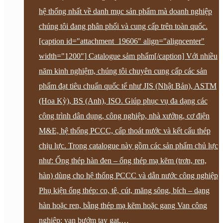
hệ thống nhất về danh mục sản phẩm mà doanh nghiệp
chúng tôi đang phân phối và cung cấp trên toàn quốc.
[caption id="attachment_19606" align="aligncenter"
width="1200"] Catalogue sảm phẩm[/caption] Với nhiều
năm kinh nghiệm, chúng tôi chuyên cung cấp các sản
phẩm đạt tiêu chuẩn quốc tế như JIS (Nhật Bản), ASTM
(Hoa Kỳ), BS (Anh), ISO. Giúp phục vụ đa dạng các
công trình dân dụng, công nghiệp, nhà xưởng, cơ điện
M&E, hệ thống PCCC, cấp thoát nước và kết cấu thép
chịu lực. Trong catalogue này gồm các sản phẩm chủ lực
như: Ống thép hàn đen – ống thép mạ kẽm (trơn, ren,
hàn) dùng cho hệ thống PCCC và dẫn nước công nghiệp
Phụ kiện ống thép: co, tê, cút, măng sông, bích – dạng
hàn hoặc ren, bằng thép mạ kẽm hoặc gang Van công
nghiệp: van bướm tay gạt,…