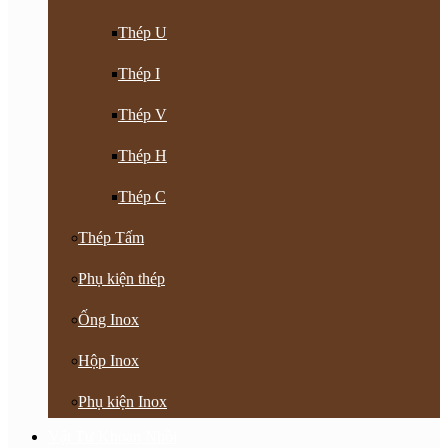
Thép U
Thép I
Thép V
Thép H
Thép C
Thép Tấm
Phụ kiện thép
Ống Inox
Hộp Inox
Phụ kiện Inox
Vật Tư Khoan Nhồi