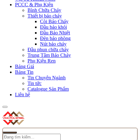
PCCC & Phụ Kiện
Bình Chữa Cháy
Thiết bị báo cháy
Còi Báo Cháy
Đầu báo khói
Đầu Báo Nhiệt
Đèn báo phòng
Nút báo cháy
Đầu phun chữa cháy
Trung Tâm Báo Cháy
Phụ Kiện Ren
Bảng Giá
Bảng Tin
Tin Chuyên Ngành
Tin tức
Catalogue Sản Phẩm
Liên hệ