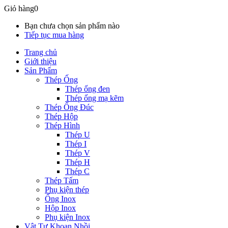
Giỏ hàng
0
Bạn chưa chọn sản phẩm nào
Tiếp tục mua hàng
Trang chủ
Giới thiệu
Sản Phẩm
Thép Ống
Thép ống đen
Thép ống mạ kẽm
Thép Ống Đúc
Thép Hộp
Thép Hình
Thép U
Thép I
Thép V
Thép H
Thép C
Thép Tấm
Phụ kiện thép
Ống Inox
Hộp Inox
Phụ kiện Inox
Vật Tư Khoan Nhồi