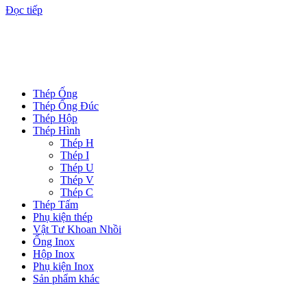
Đọc tiếp
DANH MỤC SẢN PHẨM
Thép Ống
Thép Ống Đúc
Thép Hộp
Thép Hình
Thép H
Thép I
Thép U
Thép V
Thép C
Thép Tấm
Phụ kiện thép
Vật Tư Khoan Nhồi
Ống Inox
Hộp Inox
Phụ kiện Inox
Sản phẩm khác