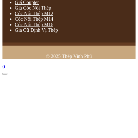
Giá Coupler
Giá Cóc Nối Thép
Cóc Nối Thép M12
Cóc Nối Thép M14
Cóc Nối Thép M16
Giá Cữ Định Vị Thép
© 2025 Thép Vinh Phú
0