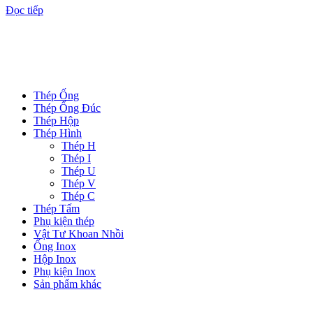
Đọc tiếp
DANH MỤC SẢN PHẨM
Thép Ống
Thép Ống Đúc
Thép Hộp
Thép Hình
Thép H
Thép I
Thép U
Thép V
Thép C
Thép Tấm
Phụ kiện thép
Vật Tư Khoan Nhồi
Ống Inox
Hộp Inox
Phụ kiện Inox
Sản phẩm khác