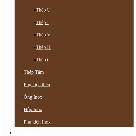
Thép U
Thép I
Thép V
Thép H
Thép C
Thép Tấm
Phụ kiện thép
Ống Inox
Hộp Inox
Phụ kiện Inox
Vật Tư Khoan Nhồi