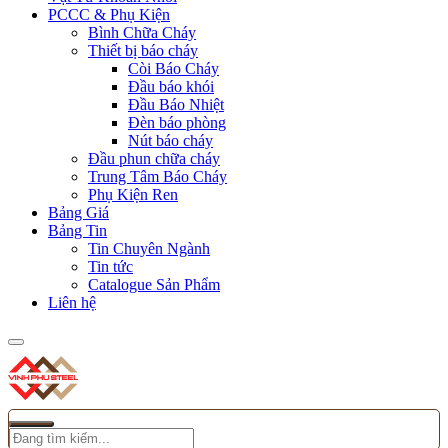
PCCC & Phụ Kiện
Bình Chữa Cháy
Thiết bị báo cháy
Còi Báo Cháy
Đầu báo khói
Đầu Báo Nhiệt
Đèn báo phòng
Nút báo cháy
Đầu phun chữa cháy
Trung Tâm Báo Cháy
Phụ Kiện Ren
Bảng Giá
Bảng Tin
Tin Chuyên Ngành
Tin tức
Catalogue Sản Phẩm
Liên hệ