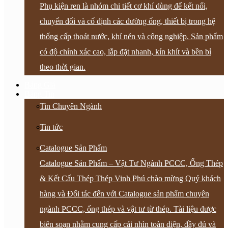
Phụ kiện ren là nhóm chi tiết cơ khí dùng để kết nối,
chuyển đổi và cố định các đường ống, thiết bị trong hệ
thống cấp thoát nước, khí nén và công nghiệp. Sản phẩm
có độ chính xác cao, lắp đặt nhanh, kín khít và bền bỉ
theo thời gian.
Bảng Giá
Bảng Tin
Tin Chuyên Ngành
Tin tức
Catalogue Sản Phẩm
Catalogue Sản Phẩm – Vật Tư Ngành PCCC, Ống Thép
& Kết Cấu Thép Thép Vinh Phú chào mừng Quý khách
hàng và Đối tác đến với Catalogue sản phẩm chuyên
ngành PCCC, ống thép và vật tư từ thép. Tài liệu được
biên soạn nhằm cung cấp cái nhìn toàn diện, đầy đủ và