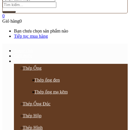
0
Giỏ hàng
0
Bạn chưa chọn sản phẩm nào
Tiếp tục mua hàng
Trang chủ
Giới thiệu
Sản Phẩm
Thép Ống
Thép ống đen
Thép ống mạ kẽm
Thép Ống Đúc
Thép Hộp
Thép Hình