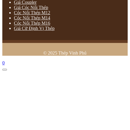
Giá Coupler
Giá Cóc Nối Thép
Cóc Nối Thép M12
Cóc Nối Thép M14
Cóc Nối Thép M16
Giá Cữ Định Vị Thép
© 2025 Thép Vinh Phú
0