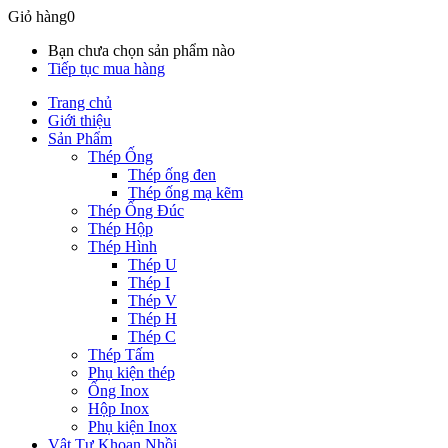
Giỏ hàng
0
Bạn chưa chọn sản phẩm nào
Tiếp tục mua hàng
Trang chủ
Giới thiệu
Sản Phẩm
Thép Ống
Thép ống đen
Thép ống mạ kẽm
Thép Ống Đúc
Thép Hộp
Thép Hình
Thép U
Thép I
Thép V
Thép H
Thép C
Thép Tấm
Phụ kiện thép
Ống Inox
Hộp Inox
Phụ kiện Inox
Vật Tư Khoan Nhồi