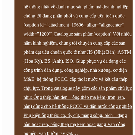
hệ thống nhất về danh mục sản phẩm mà doanh nghiệp
chúng tôi đang phân phối và cung cấp trên toàn quốc.
[caption id="attachment_19606" align="aligncenter"
width="1200"] Catalogue sảm phẩm[/caption] Với nhiều
năm kinh nghiệm, chúng tôi chuyên cung cấp các sản
phẩm đạt tiêu chuẩn quốc tế như JIS (Nhật Bản), ASTM
(Hoa Kỳ), BS (Anh), ISO. Giúp phục vụ đa dạng các
công trình dân dụng, công nghiệp, nhà xưởng, cơ điện
M&E, hệ thống PCCC, cấp thoát nước và kết cấu thép
chịu lực. Trong catalogue này gồm các sản phẩm chủ lực
như: Ống thép hàn đen – ống thép mạ kẽm (trơn, ren,
hàn) dùng cho hệ thống PCCC và dẫn nước công nghiệp
Phụ kiện ống thép: co, tê, cút, măng sông, bích – dạng
hàn hoặc ren, bằng thép mạ kẽm hoặc gang Van công
nghiệp: van bướm tay gạt,…