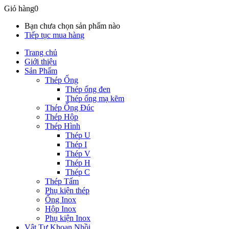
Giỏ hàng
0
Bạn chưa chọn sản phẩm nào
Tiếp tục mua hàng
Trang chủ
Giới thiệu
Sản Phẩm
Thép Ống
Thép ống đen
Thép ống mạ kẽm
Thép Ống Đúc
Thép Hộp
Thép Hình
Thép U
Thép I
Thép V
Thép H
Thép C
Thép Tấm
Phụ kiện thép
Ống Inox
Hộp Inox
Phụ kiện Inox
Vật Tư Khoan Nhồi