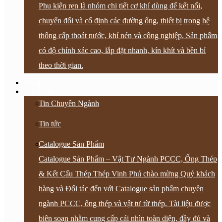
Phụ kiện ren là nhóm chi tiết cơ khí dùng để kết nối,
chuyển đổi và cố định các đường ống, thiết bị trong hệ
thống cấp thoát nước, khí nén và công nghiệp. Sản phẩm
có độ chính xác cao, lắp đặt nhanh, kín khít và bền bỉ
theo thời gian.
Bảng Giá
Bảng Tin
Tin Chuyên Ngành
Tin tức
Catalogue Sản Phẩm
Catalogue Sản Phẩm – Vật Tư Ngành PCCC, Ống Thép
& Kết Cấu Thép Thép Vinh Phú chào mừng Quý khách
hàng và Đối tác đến với Catalogue sản phẩm chuyên
ngành PCCC, ống thép và vật tư từ thép. Tài liệu được
biên soạn nhằm cung cấp cái nhìn toàn diện, đầy đủ và