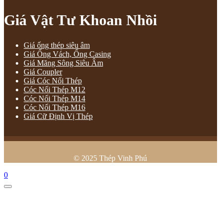
Giá Vật Tư Khoan Nhồi
Giá ống thép siêu âm
Giá Ống Vách, Ống Casing
Giá Măng Sông Siêu Âm
Giá Coupler
Giá Cóc Nối Thép
Cóc Nối Thép M12
Cóc Nối Thép M14
Cóc Nối Thép M16
Giá Cữ Định Vị Thép
© 2025 Thép Vinh Phú
0