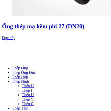
Ống thép mạ kẽm phi 27 (DN20)
Đọc tiếp
DANH MỤC SẢN PHẨM
Thép Ống
Thép Ống Đúc
Thép Hộp
Thép Hình
Thép H
Thép I
Thép U
Thép V
Thép C
Thép Tấm