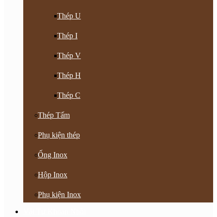
Thép U
Thép I
Thép V
Thép H
Thép C
Thép Tấm
Phụ kiện thép
Ống Inox
Hộp Inox
Phụ kiện Inox
Vật Tư Khoan Nhồi