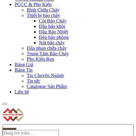
PCCC & Phụ Kiện
Bình Chữa Cháy
Thiết bị báo cháy
Còi Báo Cháy
Đầu báo khói
Đầu Báo Nhiệt
Đèn báo phòng
Nút báo cháy
Đầu phun chữa cháy
Trung Tâm Báo Cháy
Phụ Kiện Ren
Bảng Giá
Bảng Tin
Tin Chuyên Ngành
Tin tức
Catalogue Sản Phẩm
Liên hệ