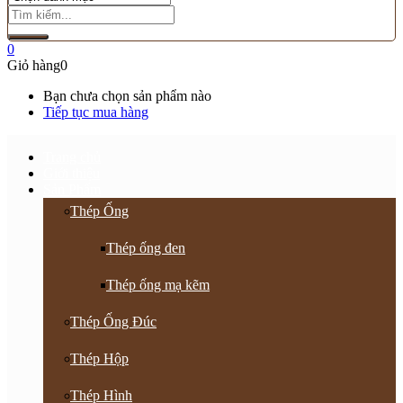
0
Giỏ hàng
0
Bạn chưa chọn sản phẩm nào
Tiếp tục mua hàng
Trang chủ
Giới thiệu
Sản Phẩm
Thép Ống
Thép ống đen
Thép ống mạ kẽm
Thép Ống Đúc
Thép Hộp
Thép Hình