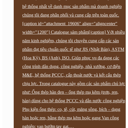
hệ thống nhất về danh mục sản phẩm mà doanh nghiệp
chúng tôi đang phân phối và cung cấp trên toàn quốc.
[caption id="attachment_19606" align="aligncenter"
width="1200"] Catalogue sảm phẩm[/caption] Với nhiều
năm kinh nghiệm, chúng tôi chuyên cung cấp các sản
phẩm đạt tiêu chuẩn quốc tế như JIS (Nhật Bản), ASTM
(Hoa Kỳ), BS (Anh), ISO. Giúp phục vụ đa dạng các
công trình dân dụng, công nghiệp, nhà xưởng, cơ điện
M&E, hệ thống PCCC, cấp thoát nước và kết cấu thép
chịu lực. Trong catalogue này gồm các sản phẩm chủ lực
như: Ống thép hàn đen – ống thép mạ kẽm (trơn, ren,
hàn) dùng cho hệ thống PCCC và dẫn nước công nghiệp
Phụ kiện ống thép: co, tê, cút, măng sông, bích – dạng
hàn hoặc ren, bằng thép mạ kẽm hoặc gang Van công
nghiệp: van bướm tay gạt,…