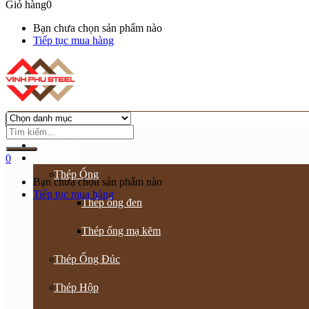
Giỏ hàng
0
Bạn chưa chọn sản phẩm nào
Tiếp tục mua hàng
Trang chủ
Giới thiệu
Sản Phẩm
0
Thép Ống
Bạn chưa chọn sản phẩm nào
Tiếp tục mua hàng
Thép ống đen
Thép ống mạ kẽm
Thép Ống Đúc
Thép Hộp