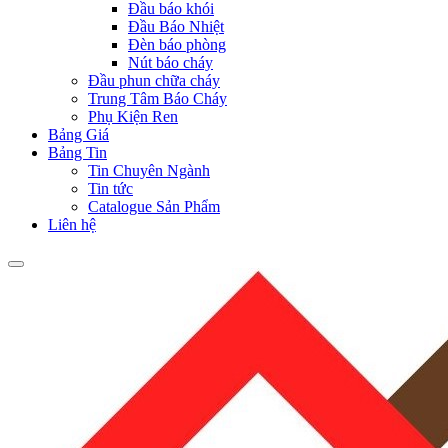
Đầu báo khói
Đầu Báo Nhiệt
Đèn báo phòng
Nút báo cháy
Đầu phun chữa cháy
Trung Tâm Báo Cháy
Phụ Kiện Ren
Bảng Giá
Bảng Tin
Tin Chuyên Ngành
Tin tức
Catalogue Sản Phẩm
Liên hệ