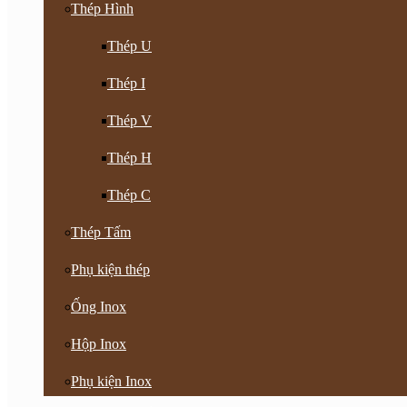
Thép Hình
Thép U
Thép I
Thép V
Thép H
Thép C
Thép Tấm
Phụ kiện thép
Ống Inox
Hộp Inox
Phụ kiện Inox