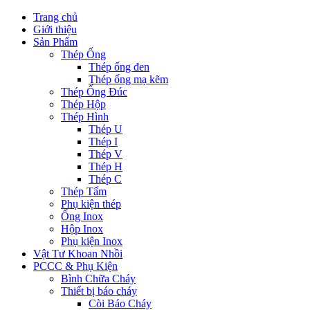
Trang chủ
Giới thiệu
Sản Phẩm
Thép Ống
Thép ống đen
Thép ống mạ kẽm
Thép Ống Đúc
Thép Hộp
Thép Hình
Thép U
Thép I
Thép V
Thép H
Thép C
Thép Tấm
Phụ kiện thép
Ống Inox
Hộp Inox
Phụ kiện Inox
Vật Tư Khoan Nhồi
PCCC & Phụ Kiện
Bình Chữa Cháy
Thiết bị báo cháy
Còi Báo Cháy