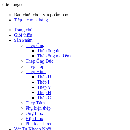
Giỏ hàng
0
Bạn chưa chọn sản phẩm nào
Tiếp tục mua hàng
Trang chủ
Giới thiệu
Sản Phẩm
Thép Ống
Thép ống đen
Thép ống mạ kẽm
Thép Ống Đúc
Thép Hộp
Thép Hình
Thép U
Thép I
Thép V
Thép H
Thép C
Thép Tấm
Phụ kiện thép
Ống Inox
Hộp Inox
Phụ kiện Inox
Vật Tư Khoan Nhồi