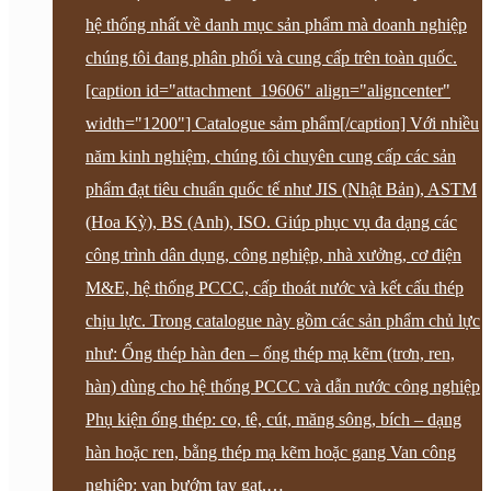
hệ thống nhất về danh mục sản phẩm mà doanh nghiệp
chúng tôi đang phân phối và cung cấp trên toàn quốc.
[caption id="attachment_19606" align="aligncenter"
width="1200"] Catalogue sảm phẩm[/caption] Với nhiều
năm kinh nghiệm, chúng tôi chuyên cung cấp các sản
phẩm đạt tiêu chuẩn quốc tế như JIS (Nhật Bản), ASTM
(Hoa Kỳ), BS (Anh), ISO. Giúp phục vụ đa dạng các
công trình dân dụng, công nghiệp, nhà xưởng, cơ điện
M&E, hệ thống PCCC, cấp thoát nước và kết cấu thép
chịu lực. Trong catalogue này gồm các sản phẩm chủ lực
như: Ống thép hàn đen – ống thép mạ kẽm (trơn, ren,
hàn) dùng cho hệ thống PCCC và dẫn nước công nghiệp
Phụ kiện ống thép: co, tê, cút, măng sông, bích – dạng
hàn hoặc ren, bằng thép mạ kẽm hoặc gang Van công
nghiệp: van bướm tay gạt,…