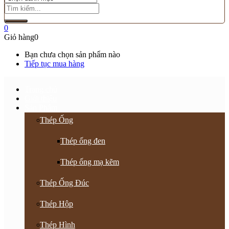
0
Giỏ hàng
0
Bạn chưa chọn sản phẩm nào
Tiếp tục mua hàng
Trang chủ
Giới thiệu
Sản Phẩm
Thép Ống
Thép ống đen
Thép ống mạ kẽm
Thép Ống Đúc
Thép Hộp
Thép Hình