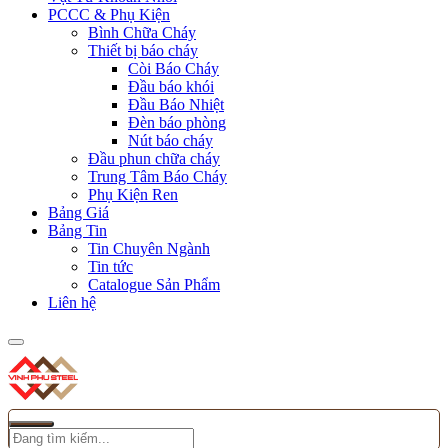
PCCC & Phụ Kiện
Bình Chữa Cháy
Thiết bị báo cháy
Còi Báo Cháy
Đầu báo khói
Đầu Báo Nhiệt
Đèn báo phòng
Nút báo cháy
Đầu phun chữa cháy
Trung Tâm Báo Cháy
Phụ Kiện Ren
Bảng Giá
Bảng Tin
Tin Chuyên Ngành
Tin tức
Catalogue Sản Phẩm
Liên hệ