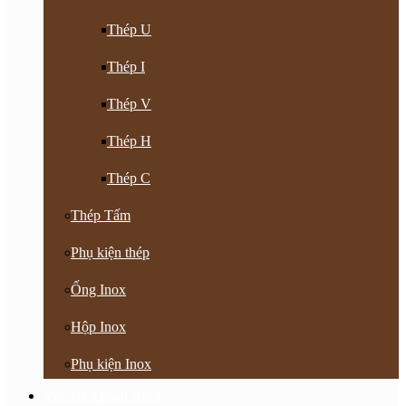
Thép U
Thép I
Thép V
Thép H
Thép C
Thép Tấm
Phụ kiện thép
Ống Inox
Hộp Inox
Phụ kiện Inox
Vật Tư Khoan Nhồi