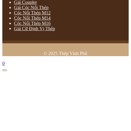
Giá Coupler
Giá Cóc Nối Thép
Cóc Nối Thép M12
Cóc Nối Thép M14
Cóc Nối Thép M16
Giá Cữ Định Vị Thép
© 2025 Thép Vinh Phú
0