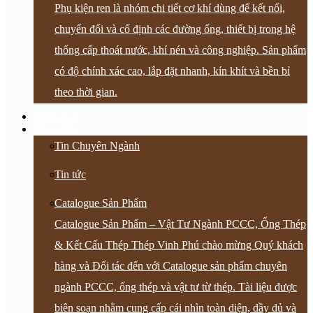
Phụ kiện ren là nhóm chi tiết cơ khí dùng để kết nối,
chuyển đổi và cố định các đường ống, thiết bị trong hệ
thống cấp thoát nước, khí nén và công nghiệp. Sản phẩm
có độ chính xác cao, lắp đặt nhanh, kín khít và bền bỉ
theo thời gian.
Bảng Giá
Bảng Tin
Tin Chuyên Ngành
Tin tức
Catalogue Sản Phẩm
Catalogue Sản Phẩm – Vật Tư Ngành PCCC, Ống Thép
& Kết Cấu Thép Thép Vinh Phú chào mừng Quý khách
hàng và Đối tác đến với Catalogue sản phẩm chuyên
ngành PCCC, ống thép và vật tư từ thép. Tài liệu được
biên soạn nhằm cung cấp cái nhìn toàn diện, đầy đủ và