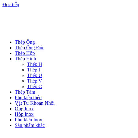
Đọc tiếp
DANH MỤC SẢN PHẨM
Thép Ống
Thép Ống Đúc
Thép Hộp
Thép Hình
Thép H
Thép I
Thép U
Thép V
Thép C
Thép Tấm
Phụ kiện thép
Vật Tư Khoan Nhồi
Ống Inox
Hộp Inox
Phụ kiện Inox
Sản phẩm khác