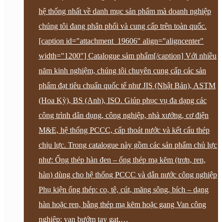
hệ thống nhất về danh mục sản phẩm mà doanh nghiệp
chúng tôi đang phân phối và cung cấp trên toàn quốc.
[caption id="attachment_19606" align="aligncenter"
width="1200"] Catalogue sảm phẩm[/caption] Với nhiều
năm kinh nghiệm, chúng tôi chuyên cung cấp các sản
phẩm đạt tiêu chuẩn quốc tế như JIS (Nhật Bản), ASTM
(Hoa Kỳ), BS (Anh), ISO. Giúp phục vụ đa dạng các
công trình dân dụng, công nghiệp, nhà xưởng, cơ điện
M&E, hệ thống PCCC, cấp thoát nước và kết cấu thép
chịu lực. Trong catalogue này gồm các sản phẩm chủ lực
như: Ống thép hàn đen – ống thép mạ kẽm (trơn, ren,
hàn) dùng cho hệ thống PCCC và dẫn nước công nghiệp
Phụ kiện ống thép: co, tê, cút, măng sông, bích – dạng
hàn hoặc ren, bằng thép mạ kẽm hoặc gang Van công
nghiệp: van bướm tay gạt,…