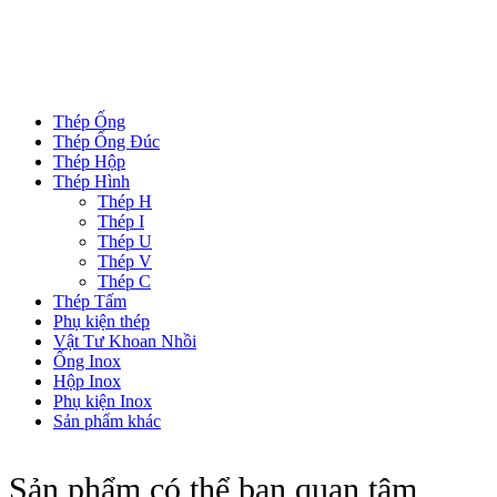
DANH MỤC SẢN PHẨM
Thép Ống
Thép Ống Đúc
Thép Hộp
Thép Hình
Thép H
Thép I
Thép U
Thép V
Thép C
Thép Tấm
Phụ kiện thép
Vật Tư Khoan Nhồi
Ống Inox
Hộp Inox
Phụ kiện Inox
Sản phẩm khác
Sản phẩm có thể bạn quan tâm