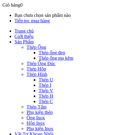
Giỏ hàng
0
Bạn chưa chọn sản phẩm nào
Tiếp tục mua hàng
Trang chủ
Giới thiệu
Sản Phẩm
Thép Ống
Thép ống đen
Thép ống mạ kẽm
Thép Ống Đúc
Thép Hộp
Thép Hình
Thép U
Thép I
Thép V
Thép H
Thép C
Thép Tấm
Phụ kiện thép
Ống Inox
Hộp Inox
Phụ kiện Inox
Vật Tư Khoan Nhồi