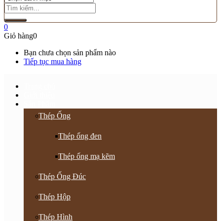
0
Giỏ hàng
0
Bạn chưa chọn sản phẩm nào
Tiếp tục mua hàng
Trang chủ
Giới thiệu
Sản Phẩm
Thép Ống
Thép ống đen
Thép ống mạ kẽm
Thép Ống Đúc
Thép Hộp
Thép Hình