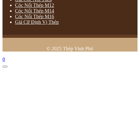
Cóc Nối Thép M12
Cóc Nối Thép M14
Cóc Nối Thép M16
Giá Cữ Định Vị Thép
© 2025 Thép Vinh Phú
0