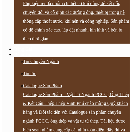
Phụ kiện ren là nhóm chi tiết cơ khí dùng để kết nối,
chuyển đổi và cố định các đường ống, thiết bị trong hệ
thống cấp thoát nước, khí nén và công nghiệp. Sản phẩm
có độ chính xác cao, lắp đặt nhanh, kín khít và bền bỉ
theo thời gian.
Bảng Giá
Bảng Tin
Tin Chuyên Ngành
Tin tức
Catalogue Sản Phẩm
Catalogue Sản Phẩm – Vật Tư Ngành PCCC, Ống Thép
& Kết Cấu Thép Thép Vinh Phú chào mừng Quý khách
hàng và Đối tác đến với Catalogue sản phẩm chuyên
ngành PCCC, ống thép và vật tư từ thép. Tài liệu được
biên soạn nhằm cung cấp cái nhìn toàn diện, đầy đủ và