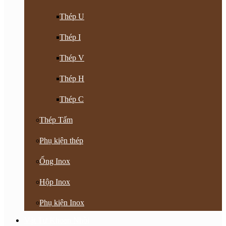
Thép U
Thép I
Thép V
Thép H
Thép C
Thép Tấm
Phụ kiện thép
Ống Inox
Hộp Inox
Phụ kiện Inox
Vật Tư Khoan Nhồi