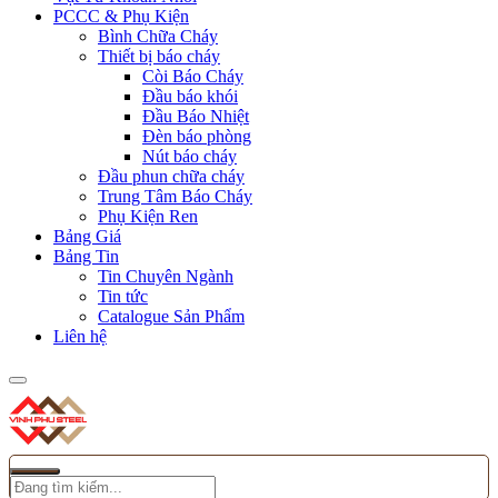
PCCC & Phụ Kiện
Bình Chữa Cháy
Thiết bị báo cháy
Còi Báo Cháy
Đầu báo khói
Đầu Báo Nhiệt
Đèn báo phòng
Nút báo cháy
Đầu phun chữa cháy
Trung Tâm Báo Cháy
Phụ Kiện Ren
Bảng Giá
Bảng Tin
Tin Chuyên Ngành
Tin tức
Catalogue Sản Phẩm
Liên hệ