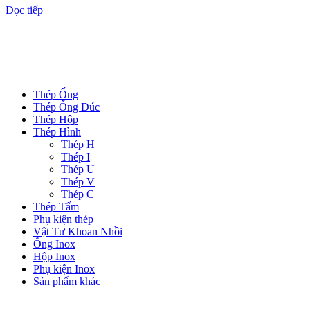
Đọc tiếp
DANH MỤC SẢN PHẨM
Thép Ống
Thép Ống Đúc
Thép Hộp
Thép Hình
Thép H
Thép I
Thép U
Thép V
Thép C
Thép Tấm
Phụ kiện thép
Vật Tư Khoan Nhồi
Ống Inox
Hộp Inox
Phụ kiện Inox
Sản phẩm khác