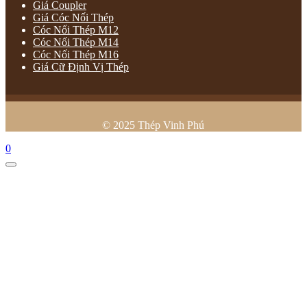
Giá Coupler
Giá Cóc Nối Thép
Cóc Nối Thép M12
Cóc Nối Thép M14
Cóc Nối Thép M16
Giá Cữ Định Vị Thép
© 2025 Thép Vinh Phú
0