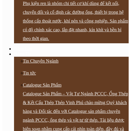
Phụ kiện ren là nhóm chi tiết cơ khí dùng để kết nối,
chuyển đổi và cố định các đường ống, thiết bị trong hệ
thống cấp thoát nước, khí nén và công nghiệp. Sản phẩm
có độ chính xác cao, lắp đặt nhanh, kín khít và bền bỉ
theo thời gian.
Bảng Giá
Bảng Tin
Tin Chuyên Ngành
Tin tức
Catalogue Sản Phẩm
Catalogue Sản Phẩm – Vật Tư Ngành PCCC, Ống Thép
& Kết Cấu Thép Thép Vinh Phú chào mừng Quý khách
hàng và Đối tác đến với Catalogue sản phẩm chuyên
ngành PCCC, ống thép và vật tư từ thép. Tài liệu được
biên soạn nhằm cung cấp cái nhìn toàn diện, đầy đủ và