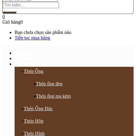
0
Giỏ hàng
0
Bạn chưa chọn sản phẩm nào
Tiếp tục mua hàng
Trang chủ
Giới thiệu
Sản Phẩm
Thép Ống
Thép ống đen
Thép ống mạ kẽm
Thép Ống Đúc
Thép Hộp
Thép Hình