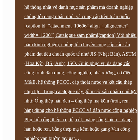
hệ thống nhất về danh mục sản phẩm mà doanh nghiệp
chúng tôi đang phân phối và cung cấp trên toàn quốc.
[caption id="attachment_19606" align="aligncenter"
width="1200"] Catalogue sảm phẩm[/caption] Với nhiều
năm kinh nghiệm, chúng tôi chuyên cung cấp các sản
phẩm đạt tiêu chuẩn quốc tế như JIS (Nhật Bản), ASTM
(Hoa Kỳ), BS (Anh), ISO. Giúp phục vụ đa dạng các
công trình dân dụng, công nghiệp, nhà xưởng, cơ điện
M&E, hệ thống PCCC, cấp thoát nước và kết cấu thép
chịu lực. Trong catalogue này gồm các sản phẩm chủ lực
như: Ống thép hàn đen – ống thép mạ kẽm (trơn, ren,
hàn) dùng cho hệ thống PCCC và dẫn nước công nghiệp
Phụ kiện ống thép: co, tê, cút, măng sông, bích – dạng
hàn hoặc ren, bằng thép mạ kẽm hoặc gang Van công
nghiệp: van bướm tay gạt,…