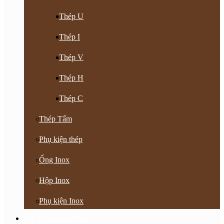
Thép U
Thép I
Thép V
Thép H
Thép C
Thép Tấm
Phụ kiện thép
Ống Inox
Hộp Inox
Phụ kiện Inox
Vật Tư Khoan Nhồi