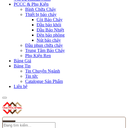
PCCC & Phụ Kiện
Bình Chữa Cháy
Thiết bị báo cháy
Còi Báo Cháy
Đầu báo khói
Đầu Báo Nhiệt
Đèn báo phòng
Nút báo cháy
Đầu phun chữa cháy
Trung Tâm Báo Cháy
Phụ Kiện Ren
Bảng Giá
Bảng Tin
Tin Chuyên Ngành
Tin tức
Catalogue Sản Phẩm
Liên hệ