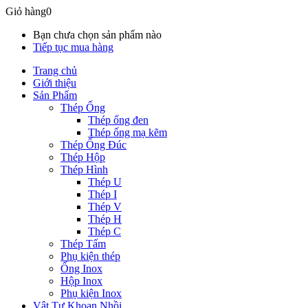
Giỏ hàng
0
Bạn chưa chọn sản phẩm nào
Tiếp tục mua hàng
Trang chủ
Giới thiệu
Sản Phẩm
Thép Ống
Thép ống đen
Thép ống mạ kẽm
Thép Ống Đúc
Thép Hộp
Thép Hình
Thép U
Thép I
Thép V
Thép H
Thép C
Thép Tấm
Phụ kiện thép
Ống Inox
Hộp Inox
Phụ kiện Inox
Vật Tư Khoan Nhồi