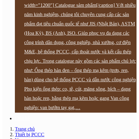
width="1200"] Catalogue sảm phẩm[/caption] Với nhiều
năm kinh nghiệm, chúng tôi chuyên cung cấp các sản
phẩm đạt tiêu chuẩn quốc tế như JIS (Nhật Bản), ASTM
(Hoa Kỳ), BS (Anh), ISO. Giúp phục vụ đa dạng các
công trình dân dụng, công nghiệp, nhà xưởng, cơ điện
M&E, hệ thống PCCC, cấp thoát nước và kết cấu thép
chịu lực. Trong catalogue này gồm các sản phẩm chủ lực
như: Ống thép hàn đen – ống thép mạ kẽm (trơn, ren,
hàn) dùng cho hệ thống PCCC và dẫn nước công nghiệp
Phụ kiện ống thép: co, tê, cút, măng sông, bích – dạng
hàn hoặc ren, bằng thép mạ kẽm hoặc gang Van công
nghiệp: van bướm tay gạt,…
Liên hệ
Trang chủ
Thiết bị PCCC