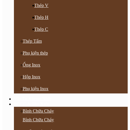
Thép V
Thép H
Thép C
Thép Tấm
Phụ kiện thép
Ống Inox
Hộp Inox
Phụ kiện Inox
Vật Tư Khoan Nhồi
PCCC & Phụ Kiện
Bình Chữa Cháy
Bình Chữa Cháy