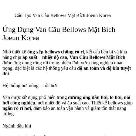
Cấu Tạo Van Cầu Bellows Mặt Bích Joeun Korea
Ứng Dụng Van Cầu Bellows Mặt Bích
Joeun Korea
Nhờ thiết kế
ống xếp bellows chống rò rỉ
, kết cấu bền bỉ và khả
năng chịu
áp suất – nhiệt độ cao
,
Van Cầu Bellows Mặt Bích
được ứng dụng rộng rãi trong nhiều lĩnh vực công nghiệp quan
trọng, đặc biệt là các hệ thống yêu cầu
độ an toàn và độ kín tuyệt
đối
.
Hệ thống hơi nóng – nồi hơi
Van được sử dụng phổ biến trong
đường ống dẫn hơi, lò hơi, nồi
hơi công nghiệp
, nơi nhiệt độ và áp suất cao. Thiết kế bellows giúp
ngăn rò rỉ hơi
, đảm bảo an toàn vận hành và giảm tổn thất năng
lượng.
Ngành dầu khí