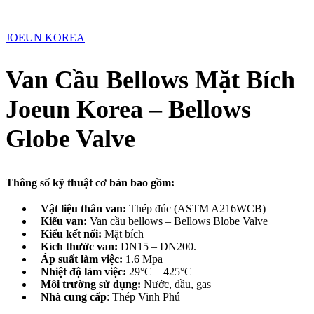
JOEUN KOREA
Van Cầu Bellows Mặt Bích
Joeun Korea – Bellows
Globe Valve
Thông số kỹ thuật cơ bản bao gồm:
Vật liệu thân van:
Thép đúc (ASTM A216WCB)
Kiểu van:
Van cầu bellows – Bellows Blobe Valve
Kiểu kết nối:
Mặt bích
Kích thước van:
DN15 – DN200.
Áp suất làm việc:
1.6 Mpa
Nhiệt độ làm việc:
29°C – 425°C
Môi trường sử dụng:
Nước, dầu, gas
Nhà cung cấp
: Thép Vinh Phú