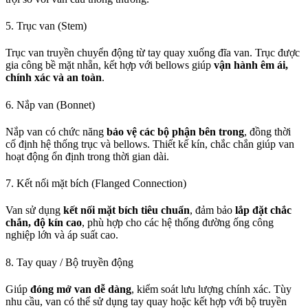
5. Trục van (Stem)
Trục van truyền chuyển động từ tay quay xuống đĩa van. Trục được
gia công bề mặt nhẵn, kết hợp với bellows giúp
vận hành êm ái,
chính xác và an toàn
.
6. Nắp van (Bonnet)
Nắp van có chức năng
bảo vệ các bộ phận bên trong
, đồng thời
cố định hệ thống trục và bellows. Thiết kế kín, chắc chắn giúp van
hoạt động ổn định trong thời gian dài.
7. Kết nối mặt bích (Flanged Connection)
Van sử dụng
kết nối mặt bích tiêu chuẩn
, đảm bảo
lắp đặt chắc
chắn, độ kín cao
, phù hợp cho các hệ thống đường ống công
nghiệp lớn và áp suất cao.
8. Tay quay / Bộ truyền động
Giúp
đóng mở van dễ dàng
, kiểm soát lưu lượng chính xác. Tùy
nhu cầu, van có thể sử dụng tay quay hoặc kết hợp với bộ truyền