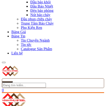
Đầu báo khói
Đầu Báo Nhiệt
Đèn báo phòng
Nút báo cháy
Đầu phun chữa cháy
Trung Tâm Báo Cháy
Phụ Kiện Ren
Bảng Giá
Bảng Tin
Tin Chuyên Ngành
Tin tức
Catalogue Sản Phẩm
Liên hệ
0