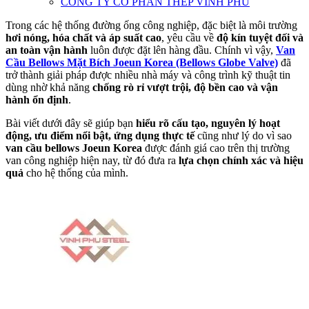
CÔNG TY CỔ PHẦN THÉP VINH PHÚ
Trong các hệ thống đường ống công nghiệp, đặc biệt là môi trường
hơi nóng, hóa chất và áp suất cao
, yêu cầu về
độ kín tuyệt đối và
an toàn vận hành
luôn được đặt lên hàng đầu. Chính vì vậy,
Van
Cầu Bellows Mặt Bích Joeun Korea (Bellows Globe Valve)
đã
trở thành giải pháp được nhiều nhà máy và công trình kỹ thuật tin
dùng nhờ khả năng
chống rò rỉ vượt trội, độ bền cao và vận
hành ổn định
.
Bài viết dưới đây sẽ giúp bạn
hiểu rõ cấu tạo, nguyên lý hoạt
động, ưu điểm nổi bật, ứng dụng thực tế
cũng như lý do vì sao
van cầu bellows Joeun Korea
được đánh giá cao trên thị trường
van công nghiệp hiện nay, từ đó đưa ra
lựa chọn chính xác và hiệu
quả
cho hệ thống của mình.