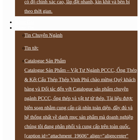
có độ chính xác cao, lắp đặt nhanh, kín khít và bền bỉ
theo thời gian.
Bảng Giá
Bảng Tin
Tin Chuyên Ngành
Tin tức
Catalogue Sản Phẩm
Catalogue Sản Phẩm – Vật Tư Ngành PCCC, Ống Thép
& Kết Cấu Thép Thép Vinh Phú chào mừng Quý khách
hàng và Đối tác đến với Catalogue sản phẩm chuyên
ngành PCCC, ống thép và vật tư từ thép. Tài liệu được
biên soạn nhằm cung cấp cái nhìn toàn diện, đầy đủ và
hệ thống nhất về danh mục sản phẩm mà doanh nghiệp
chúng tôi đang phân phối và cung cấp trên toàn quốc.
[caption id="attachment_19606" align="aligncenter"