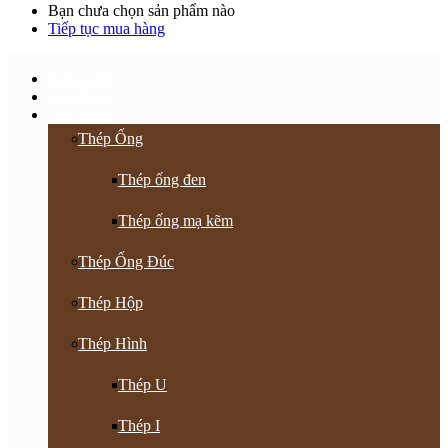
Bạn chưa chọn sản phẩm nào
Tiếp tục mua hàng
Trang chủ
Giới thiệu
Sản Phẩm
Thép Ống
Thép ống đen
Thép ống mạ kẽm
Thép Ống Đúc
Thép Hộp
Thép Hình
Thép U
Thép I