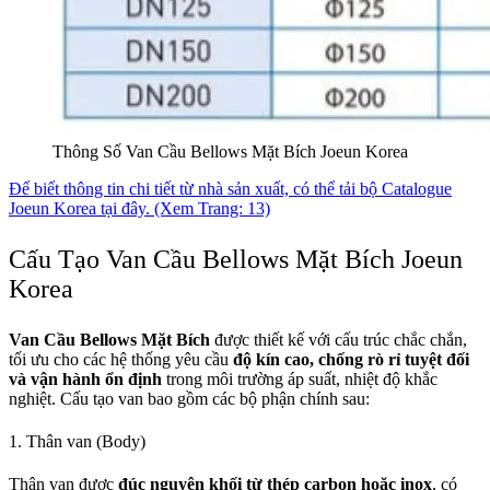
Thông Số Van Cầu Bellows Mặt Bích Joeun Korea
Để biết thông tin chi tiết từ nhà sản xuất, có thể tải bộ Catalogue
Joeun Korea tại đây. (Xem Trang: 13)
Cấu Tạo Van Cầu Bellows Mặt Bích Joeun
Korea
Van Cầu Bellows Mặt Bích
được thiết kế với cấu trúc chắc chắn,
tối ưu cho các hệ thống yêu cầu
độ kín cao, chống rò rỉ tuyệt đối
và vận hành ổn định
trong môi trường áp suất, nhiệt độ khắc
nghiệt. Cấu tạo van bao gồm các bộ phận chính sau:
1. Thân van (Body)
Thân van được
đúc nguyên khối từ thép carbon hoặc inox
, có