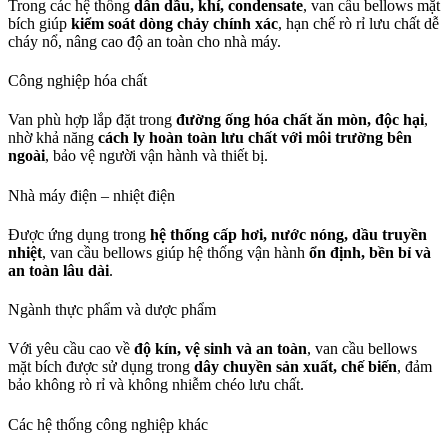
Trong các hệ thống
dẫn dầu, khí, condensate
, van cầu bellows mặt
bích giúp
kiểm soát dòng chảy chính xác
, hạn chế rò rỉ lưu chất dễ
cháy nổ, nâng cao độ an toàn cho nhà máy.
Công nghiệp hóa chất
Van phù hợp lắp đặt trong
đường ống hóa chất ăn mòn, độc hại
,
nhờ khả năng
cách ly hoàn toàn lưu chất với môi trường bên
ngoài
, bảo vệ người vận hành và thiết bị.
Nhà máy điện – nhiệt điện
Được ứng dụng trong
hệ thống cấp hơi, nước nóng, dầu truyền
nhiệt
, van cầu bellows giúp hệ thống vận hành
ổn định, bền bỉ và
an toàn lâu dài
.
Ngành thực phẩm và dược phẩm
Với yêu cầu cao về
độ kín, vệ sinh và an toàn
, van cầu bellows
mặt bích được sử dụng trong
dây chuyền sản xuất, chế biến
, đảm
bảo không rò rỉ và không nhiễm chéo lưu chất.
Các hệ thống công nghiệp khác