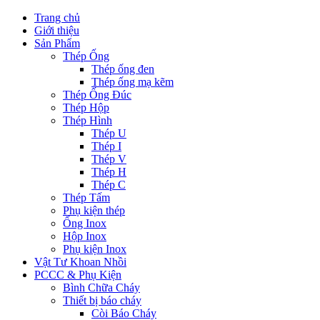
Trang chủ
Giới thiệu
Sản Phẩm
Thép Ống
Thép ống đen
Thép ống mạ kẽm
Thép Ống Đúc
Thép Hộp
Thép Hình
Thép U
Thép I
Thép V
Thép H
Thép C
Thép Tấm
Phụ kiện thép
Ống Inox
Hộp Inox
Phụ kiện Inox
Vật Tư Khoan Nhồi
PCCC & Phụ Kiện
Bình Chữa Cháy
Thiết bị báo cháy
Còi Báo Cháy