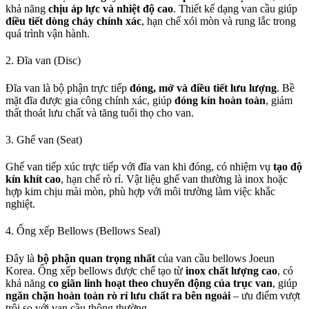
khả năng
chịu áp lực và nhiệt độ cao
. Thiết kế dạng van cầu giúp
điều tiết dòng chảy chính xác
, hạn chế xói mòn và rung lắc trong
quá trình vận hành.
2. Đĩa van (Disc)
Đĩa van là bộ phận trực tiếp
đóng, mở và điều tiết lưu lượng
. Bề
mặt đĩa được gia công chính xác, giúp
đóng kín hoàn toàn
, giảm
thất thoát lưu chất và tăng tuổi thọ cho van.
3. Ghế van (Seat)
Ghế van tiếp xúc trực tiếp với đĩa van khi đóng, có nhiệm vụ
tạo độ
kín khít cao
, hạn chế rò rỉ. Vật liệu ghế van thường là inox hoặc
hợp kim chịu mài mòn, phù hợp với môi trường làm việc khắc
nghiệt.
4. Ống xếp Bellows (Bellows Seal)
Đây là
bộ phận quan trọng nhất
của van cầu bellows Joeun
Korea. Ống xếp bellows được chế tạo từ
inox chất lượng cao
, có
khả năng
co giãn linh hoạt theo chuyển động của trục van
, giúp
ngăn chặn hoàn toàn rò rỉ lưu chất ra bên ngoài
– ưu điểm vượt
trội so với van cầu thông thường.