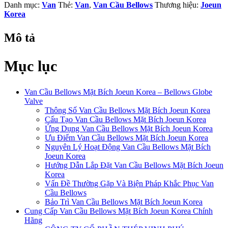
Danh mục:
Van
Thẻ:
Van
,
Van Cầu Bellows
Thương hiệu:
Joeun
Korea
Mô tả
Mục lục
Van Cầu Bellows Mặt Bích Joeun Korea – Bellows Globe
Valve
Thông Số Van Cầu Bellows Mặt Bích Joeun Korea
Cấu Tạo Van Cầu Bellows Mặt Bích Joeun Korea
Ứng Dụng Van Cầu Bellows Mặt Bích Joeun Korea
Ưu Điểm Van Cầu Bellows Mặt Bích Joeun Korea
Nguyên Lý Hoạt Động Van Cầu Bellows Mặt Bích
Joeun Korea
Hướng Dẫn Lắp Đặt Van Cầu Bellows Mặt Bích Joeun
Korea
Vấn Đề Thường Gặp Và Biện Pháp Khắc Phục Van
Cầu Bellows
Bảo Trì Van Cầu Bellows Mặt Bích Joeun Korea
Cung Cấp Van Cầu Bellows Mặt Bích Joeun Korea Chính
Hãng