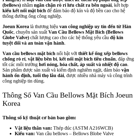
(bellows)
nhằm
ngăn chặn rò rỉ lưu chất ra bên ngoài
, kết hợp
kiểu kết nối mặt bích
để đảm bảo độ kín và độ bền cao cho hệ
thống đường ống công nghiệp.
Joeun Korea
là thương hiệu
van công nghiệp uy tín đến từ Hàn
Quốc
, chuyên sản xuất
Van Cầu Bellows Mặt Bích (Bellows
Globe Valve)
chất lượng cao cho các hệ thống yêu cầu
độ kín
tuyệt đối và an toàn vận hành
.
Van cầu bellows mặt bích
nổi bật với
thiết kế ống xếp bellows
chống rò rỉ
,
vật liệu bền bỉ
,
kết nối mặt bích tiêu chuẩn
, đáp ứng
tốt các môi trường
hơi nóng, hóa chất, áp suất và nhiệt độ cao
.
Sản phẩm được sản xuất và kiểm định nghiêm ngặt, đảm bảo
vận
hành ổn định, tuổi thọ lâu dài
, được nhiều nhà máy và công trình
công nghiệp tin dùng.
Thông Số Van Cầu Bellows Mặt Bích Joeun
Korea
Thông số kỹ thuật cơ bản bao gồm:
Vật liệu thân van:
Thép đúc (ASTM A216WCB)
Kiểu van:
Van cầu bellows – Bellows Blobe Valve