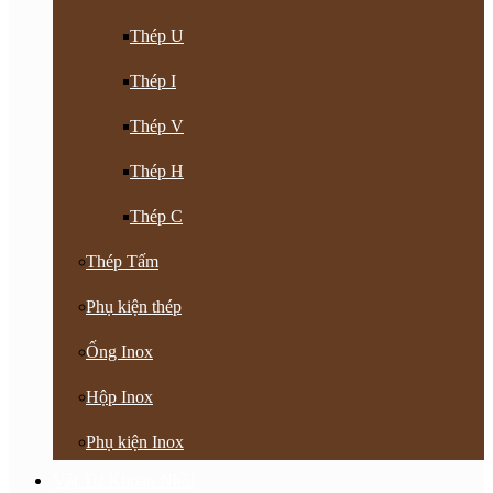
Thép U
Thép I
Thép V
Thép H
Thép C
Thép Tấm
Phụ kiện thép
Ống Inox
Hộp Inox
Phụ kiện Inox
Vật Tư Khoan Nhồi