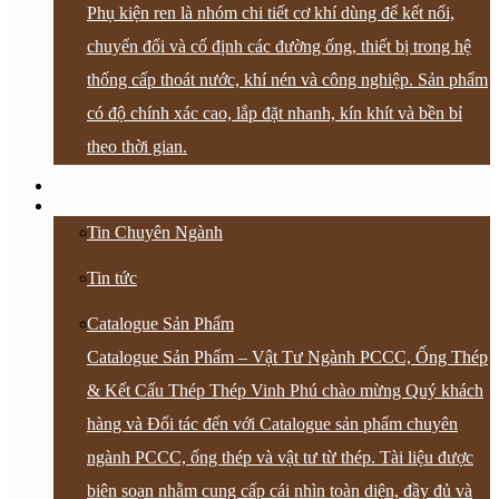
Phụ kiện ren là nhóm chi tiết cơ khí dùng để kết nối,
chuyển đổi và cố định các đường ống, thiết bị trong hệ
thống cấp thoát nước, khí nén và công nghiệp. Sản phẩm
có độ chính xác cao, lắp đặt nhanh, kín khít và bền bỉ
theo thời gian.
Bảng Giá
Bảng Tin
Tin Chuyên Ngành
Tin tức
Catalogue Sản Phẩm
Catalogue Sản Phẩm – Vật Tư Ngành PCCC, Ống Thép
& Kết Cấu Thép Thép Vinh Phú chào mừng Quý khách
hàng và Đối tác đến với Catalogue sản phẩm chuyên
ngành PCCC, ống thép và vật tư từ thép. Tài liệu được
biên soạn nhằm cung cấp cái nhìn toàn diện, đầy đủ và