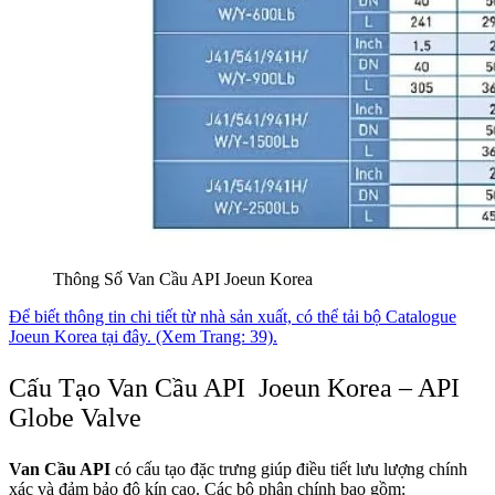
Thông Số Van Cầu API Joeun Korea
Để biết thông tin chi tiết từ nhà sản xuất, có thể tải bộ Catalogue
Joeun Korea tại đây. (Xem Trang: 39).
Cấu Tạo Van Cầu API Joeun Korea – API
Globe Valve
Van Cầu API
có cấu tạo đặc trưng giúp điều tiết lưu lượng chính
xác và đảm bảo độ kín cao. Các bộ phận chính bao gồm: