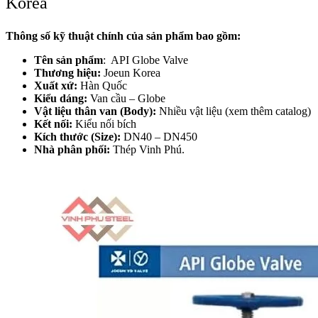
Korea
Thông số kỹ thuật chính của sản phẩm bao gồm:
Tên sản phẩm
: API Globe Valve
Thương hiệu:
Joeun Korea
Xuất xứ:
Hàn Quốc
Kiểu dáng:
Van cầu – Globe
Vật liệu thân van (Body):
Nhiều vật liệu (xem thêm catalog)
Kết nối:
Kiểu nối bích
Kích thước (Size):
DN40 – DN450
Nhà phân phối:
Thép Vinh Phú.