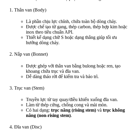
Thân van (Body)
Là phần chịu lực chính, chứa toàn bộ dòng chảy.
Được chế tạo từ gang, thép carbon, thép hợp kim hoặc
inox theo tiêu chuẩn API.
Thiết kế dạng chữ S hoặc dạng thẳng giúp tối ưu
hướng dòng chảy.
Nắp van (Bonnet)
Được ghép với thân van bằng bulong hoặc ren, tạo
khoang chứa trục và đĩa van.
Dễ dàng tháo rời để kiểm tra và bảo trì.
Trục van (Stem)
Truyền lực từ tay quay/điều khiển xuống đĩa van.
Làm từ thép cứng, chống cong và mài mòn.
Có hai dạng:
trục nâng (rising stem)
và
trục không
nâng (non-rising stem)
.
Đĩa van (Disc)