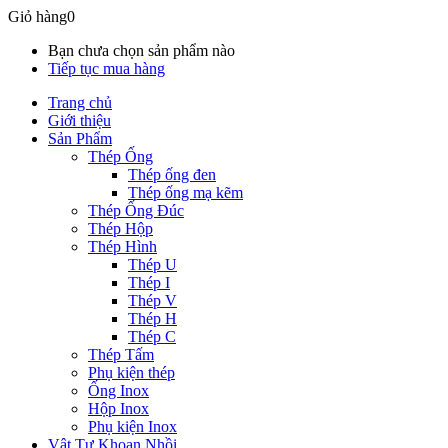
Giỏ hàng
0
Bạn chưa chọn sản phẩm nào
Tiếp tục mua hàng
Trang chủ
Giới thiệu
Sản Phẩm
Thép Ống
Thép ống đen
Thép ống mạ kẽm
Thép Ống Đúc
Thép Hộp
Thép Hình
Thép U
Thép I
Thép V
Thép H
Thép C
Thép Tấm
Phụ kiện thép
Ống Inox
Hộp Inox
Phụ kiện Inox
Vật Tư Khoan Nhồi