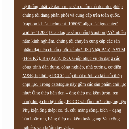
hệ thống nhất về danh mục sản phẩm mà doanh nghiệp
chúng tôi đang phân phối và cung cấp trên toàn quốc.
[caption id="attachment_19606" align="aligncenter"
width="1200"] Catalogue sảm phẩm[/caption] Với nhiều
năm kinh nghiệm, chúng tôi chuyên cung cấp các sản
phẩm đạt tiêu chuẩn quốc tế như JIS (Nhật Bản), ASTM
(Hoa Kỳ), BS (Anh), ISO. Giúp phục vụ đa dạng các
công trình dân dụng, công nghiệp, nhà xưởng, cơ điện
M&E, hệ thống PCCC, cấp thoát nước và kết cấu thép
chịu lực. Trong catalogue này gồm các sản phẩm chủ lực
như: Ống thép hàn đen – ống thép mạ kẽm (trơn, ren,
hàn) dùng cho hệ thống PCCC và dẫn nước công nghiệp
Phụ kiện ống thép: co, tê, cút, măng sông, bích – dạng
hàn hoặc ren, bằng thép mạ kẽm hoặc gang Van công
nghiệp: van bướm tay gạt,…