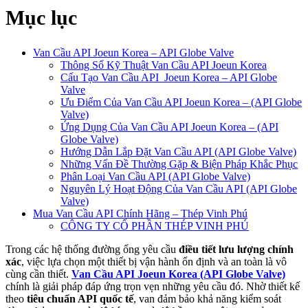
Mục lục
Van Cầu API Joeun Korea – API Globe Valve
Thông Số Kỹ Thuật Van Cầu API Joeun Korea
Cấu Tạo Van Cầu API Joeun Korea – API Globe
Valve
Ưu Điểm Của Van Cầu API Joeun Korea – (API Globe
Valve)
Ứng Dụng Của Van Cầu API Joeun Korea – (API
Globe Valve)
Hướng Dẫn Lắp Đặt Van Cầu API (API Globe Valve)
Những Vấn Đề Thường Gặp & Biện Pháp Khắc Phục
Phân Loại Van Cầu API (API Globe Valve)
Nguyên Lý Hoạt Động Của Van Cầu API (API Globe
Valve)
Mua Van Cầu API Chính Hãng – Thép Vinh Phú
CÔNG TY CỔ PHẦN THÉP VINH PHÚ
Trong các hệ thống đường ống yêu cầu
điều tiết lưu lượng chính
xác
, việc lựa chọn một thiết bị vận hành ổn định và an toàn là vô
cùng cần thiết.
Van Cầu API Joeun Korea (API Globe Valve)
chính là giải pháp đáp ứng trọn vẹn những yêu cầu đó. Nhờ thiết kế
theo
tiêu chuẩn API quốc tế
, van đảm bảo khả năng kiểm soát