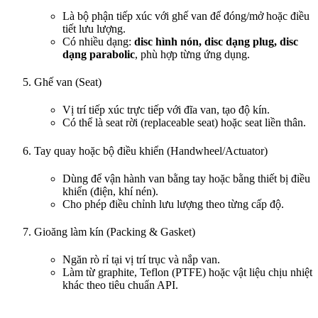
Là bộ phận tiếp xúc với ghế van để đóng/mở hoặc điều
tiết lưu lượng.
Có nhiều dạng:
disc hình nón, disc dạng plug, disc
dạng parabolic
, phù hợp từng ứng dụng.
Ghế van (Seat)
Vị trí tiếp xúc trực tiếp với đĩa van, tạo độ kín.
Có thể là seat rời (replaceable seat) hoặc seat liền thân.
Tay quay hoặc bộ điều khiển (Handwheel/Actuator)
Dùng để vận hành van bằng tay hoặc bằng thiết bị điều
khiển (điện, khí nén).
Cho phép điều chỉnh lưu lượng theo từng cấp độ.
Gioăng làm kín (Packing & Gasket)
Ngăn rò rỉ tại vị trí trục và nắp van.
Làm từ graphite, Teflon (PTFE) hoặc vật liệu chịu nhiệt
khác theo tiêu chuẩn API.