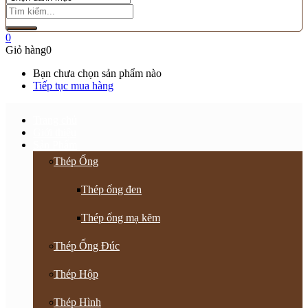
0
Giỏ hàng
0
Bạn chưa chọn sản phẩm nào
Tiếp tục mua hàng
Trang chủ
Giới thiệu
Sản Phẩm
Thép Ống
Thép ống đen
Thép ống mạ kẽm
Thép Ống Đúc
Thép Hộp
Thép Hình