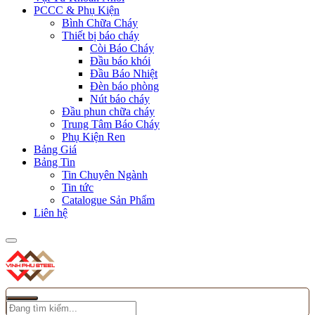
PCCC & Phụ Kiện
Bình Chữa Cháy
Thiết bị báo cháy
Còi Báo Cháy
Đầu báo khói
Đầu Báo Nhiệt
Đèn báo phòng
Nút báo cháy
Đầu phun chữa cháy
Trung Tâm Báo Cháy
Phụ Kiện Ren
Bảng Giá
Bảng Tin
Tin Chuyên Ngành
Tin tức
Catalogue Sản Phẩm
Liên hệ