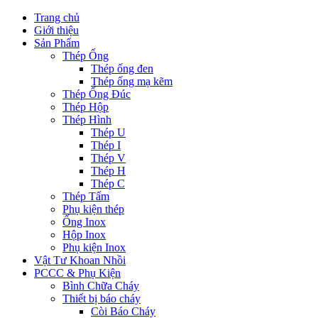
Trang chủ
Giới thiệu
Sản Phẩm
Thép Ống
Thép ống đen
Thép ống mạ kẽm
Thép Ống Đúc
Thép Hộp
Thép Hình
Thép U
Thép I
Thép V
Thép H
Thép C
Thép Tấm
Phụ kiện thép
Ống Inox
Hộp Inox
Phụ kiện Inox
Vật Tư Khoan Nhồi
PCCC & Phụ Kiện
Bình Chữa Cháy
Thiết bị báo cháy
Còi Báo Cháy