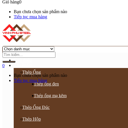
Giỏ hàng
0
Bạn chưa chọn sản phẩm nào
Tiếp tục mua hàng
Trang chủ
Giới thiệu
Sản Phẩm
0
Thép Ống
Bạn chưa chọn sản phẩm nào
Tiếp tục mua hàng
Thép ống đen
Thép ống mạ kẽm
Thép Ống Đúc
Thép Hộp