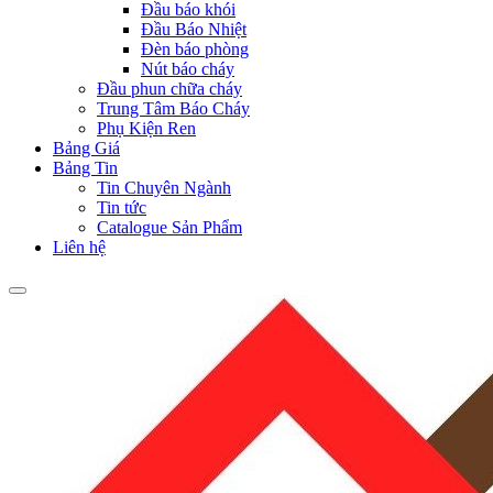
Đầu báo khói
Đầu Báo Nhiệt
Đèn báo phòng
Nút báo cháy
Đầu phun chữa cháy
Trung Tâm Báo Cháy
Phụ Kiện Ren
Bảng Giá
Bảng Tin
Tin Chuyên Ngành
Tin tức
Catalogue Sản Phẩm
Liên hệ