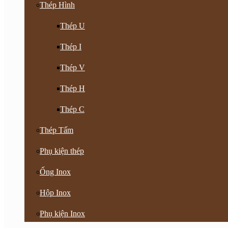
Thép Hình
Thép U
Thép I
Thép V
Thép H
Thép C
Thép Tấm
Phụ kiện thép
Ống Inox
Hộp Inox
Phụ kiện Inox