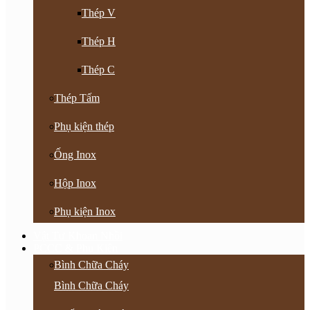
Thép V
Thép H
Thép C
Thép Tấm
Phụ kiện thép
Ống Inox
Hộp Inox
Phụ kiện Inox
Vật Tư Khoan Nhồi
PCCC & Phụ Kiện
Bình Chữa Cháy
Bình Chữa Cháy