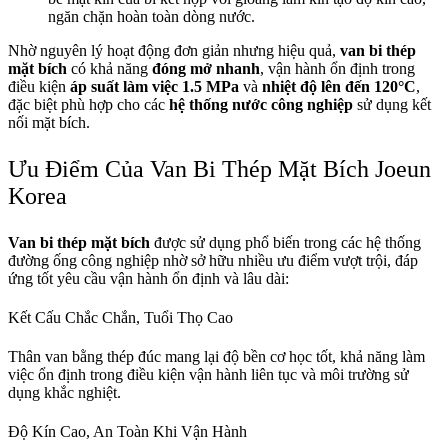
ngăn chặn hoàn toàn dòng nước.
Nhờ nguyên lý hoạt động đơn giản nhưng hiệu quả,
van bi thép
mặt bích
có khả năng
đóng mở nhanh
, vận hành ổn định trong
điều kiện
áp suất làm việc 1.5 MPa
và
nhiệt độ lên đến 120°C
,
đặc biệt phù hợp cho các
hệ thống nước công nghiệp
sử dụng kết
nối mặt bích.
Ưu Điểm Của Van Bi Thép Mặt Bích Joeun
Korea
Van bi thép mặt bích
được sử dụng phổ biến trong các hệ thống
đường ống công nghiệp nhờ sở hữu nhiều ưu điểm vượt trội, đáp
ứng tốt yêu cầu vận hành ổn định và lâu dài:
Kết Cấu Chắc Chắn, Tuổi Thọ Cao
Thân van bằng thép đúc mang lại độ bền cơ học tốt, khả năng làm
việc ổn định trong điều kiện vận hành liên tục và môi trường sử
dụng khắc nghiệt.
Độ Kín Cao, An Toàn Khi Vận Hành