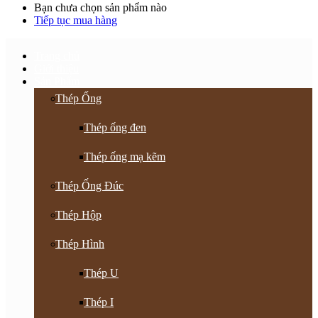
Bạn chưa chọn sản phẩm nào
Tiếp tục mua hàng
Trang chủ
Giới thiệu
Sản Phẩm
Thép Ống
Thép ống đen
Thép ống mạ kẽm
Thép Ống Đúc
Thép Hộp
Thép Hình
Thép U
Thép I