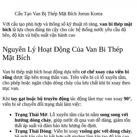
Cấu Tạo Van Bị Thép Mặt Bích Joeun Korea
Với cấu tạo phù hợp và thông số kỹ thuật rõ ràng,
van bi thép mặt
bích
là lựa chọn đáng tin cậy cho các hệ thống nước yêu cầu độ
bền, độ kín và hiệu suất vận hành cao
Nguyên Lý Hoạt Động Của Van Bi Thép
Mặt Bích
Van bi thép mặt bích hoạt động dựa trên
cơ chế xoay của viên bi
rỗng
được lắp bên trong thân van. Trên viên bi có lỗ xuyên tâm,
cho phép hoặc ngăn chặn dòng chảy của lưu chất khi bi xoay theo
trục van.
Khi
tay gạt hoặc bộ truyền động
tác động làm trục van xoay
90°
,
viên bi sẽ chuyển đổi trạng thái làm việc:
Trạng Thái Mở
: Lỗ xuyên tâm của bi nằm
song song với
hướng dòng chảy
, giúp nước đi qua van dễ dàng, giảm tổn
thất áp suất và đảm bảo lưu lượng ổn định.
Trạng Thái Đóng
: Viên bi xoay
vuông góc với dòng chảy
,
bề mặt kín của bi kết hợp với gioăng làm kín tạo độ kín cao,