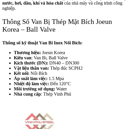
nước, hơi, dầu, khí và hóa chất
của nhà máy và công trình công
nghiệp.
Thông Số Van Bị Thép Mặt Bích Joeun
Korea – Ball Valve
Thông số kỹ thuật Van Bi Inox Nối Bích:
Thương hiệu:
Joeun Korea
Kiểu van
: Van Bi, Ball Valve
Kích thước (DN):
DN40 – DN300
Vật liệu thân van:
Thép đúc SCPH2
Kết nối:
Nối Bích
Áp suất làm việc:
1.5 Mpa
Nhiệt độ làm việc:
Đến 120°C
Môi trường sử dụng:
Water
Nhà cung cấp
: Thép Vinh Phú