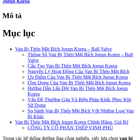
Joeun Korea
Mô tả
Mục lục
Van Bị Thép Mặt Bích Joeun Korea – Ball Valve
Thông Số Van Bị Thép Mặt Bích Joeun Korea – Ball
Valve
Cấu Tạo Van Bi Thép Mặt Bích Joeun Korea
Nguyên Lý Hoạt Động Của Van Bi Thép Mặt Bích
Ưu Điểm Của Van Bi Thép Mặt Bích Joeun Korea
Ứng Dụng Của Van Bi Thép Mặt Bích Joeun Korea
Hướng Dẫn Lắp Đặt Van Bi Thép Mặt Bích Joeun
Koera
Vấn Đề Thường Gặp Và Biện Pháp Khắc Phục Khi
Sử Dụng
So Sánh Van Bị Thép Mặt Bích Với Những Loại Van
Bi Khác
Van Bi Thép Mặt Bích Joeun Korea Chính Hãng, Giá Rẻ
CÔNG TY CỔ PHẦN THÉP VINH PHÚ
Trong các hệ thống đường ống công nghiệp, việc lựa chọn
van bi