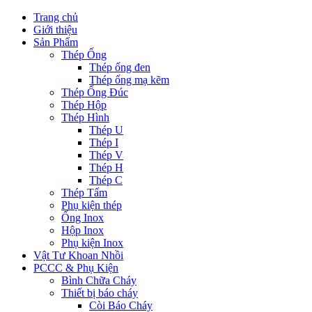
Trang chủ
Giới thiệu
Sản Phẩm
Thép Ống
Thép ống đen
Thép ống mạ kẽm
Thép Ống Đúc
Thép Hộp
Thép Hình
Thép U
Thép I
Thép V
Thép H
Thép C
Thép Tấm
Phụ kiện thép
Ống Inox
Hộp Inox
Phụ kiện Inox
Vật Tư Khoan Nhồi
PCCC & Phụ Kiện
Bình Chữa Cháy
Thiết bị báo cháy
Còi Báo Cháy