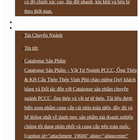
có độ chính xác cao, lắp đặt nhanh, kín khít và bền bỉ
theo thời gian.
Bảng Giá
Bảng Tin
Tin Chuyên Ngành
Tin tức
Catalogue Sản Phẩm
Catalogue Sản Phẩm – Vật Tư Ngành PCCC, Ống Thép
& Kết Cấu Thép Thép Vinh Phú chào mừng Quý khách
hàng và Đối tác đến với Catalogue sản phẩm chuyên
ngành PCCC, ống thép và vật tư từ thép. Tài liệu được
biên soạn nhằm cung cấp cái nhìn toàn diện, đầy đủ và
hệ thống nhất về danh mục sản phẩm mà doanh nghiệp
chúng tôi đang phân phối và cung cấp trên toàn quốc.
[caption id="attachment_19606" align="aligncenter"