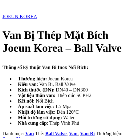
JOEUN KOREA
Van Bị Thép Mặt Bích
Joeun Korea – Ball Valve
Thông số kỹ thuật Van Bi Inox Nối Bích:
Thương hiệu:
Joeun Korea
Kiểu van
: Van Bi, Ball Valve
Kích thước (DN):
DN40 – DN300
Vật liệu thân van:
Thép đúc SCPH2
Kết nối:
Nối Bích
Áp suất làm việc:
1.5 Mpa
Nhiệt độ làm việc:
Đến 120°C
Môi trường sử dụng:
Water
Nhà cung cấp
: Thép Vinh Phú
Danh mục:
Van
Thẻ:
Ball Valve
,
Van
,
Van Bi
Thương hiệu: