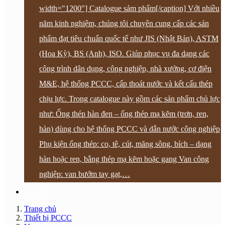
width="1200"] Catalogue sảm phẩm[/caption] Với nhiều
năm kinh nghiệm, chúng tôi chuyên cung cấp các sản
phẩm đạt tiêu chuẩn quốc tế như JIS (Nhật Bản), ASTM
(Hoa Kỳ), BS (Anh), ISO. Giúp phục vụ đa dạng các
công trình dân dụng, công nghiệp, nhà xưởng, cơ điện
M&E, hệ thống PCCC, cấp thoát nước và kết cấu thép
chịu lực. Trong catalogue này gồm các sản phẩm chủ lực
như: Ống thép hàn đen – ống thép mạ kẽm (trơn, ren,
hàn) dùng cho hệ thống PCCC và dẫn nước công nghiệp
Phụ kiện ống thép: co, tê, cút, măng sông, bích – dạng
hàn hoặc ren, bằng thép mạ kẽm hoặc gang Van công
nghiệp: van bướm tay gạt,…
Liên hệ
Trang chủ
Thiết bị PCCC