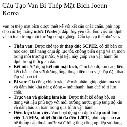
Cấu Tạo Van Bi Thép Mặt Bích Joeun
Korea
Van bi thép mặt bích được thiết kế với kết cấu chắc chắn, phù hợp
cho các hệ thống
nước (Water)
, đáp ứng yêu cầu làm việc ổn định
và an toàn trong môi trường công nghiệp. Cấu tạo cụ thể như sau:
Thân van
: Được chế tạo từ
thép đúc SCPH2
, có độ bền cơ
học cao, khả năng chịu áp lực tốt, chống biến dạng và ăn mòn
trong môi trường nước. Vật liệu này giúp van vận hành ổn
định trong thời gian dài.
Kết nối
: Sử dụng
kết nối mặt bích
, đảm bảo độ kín cao, liên
kết chắc chắn với đường ống, thuận tiện cho việc lắp đặt, tháo
lắp và bảo trì.
Bi van
: Gia công chính xác, bề mặt nhẵn, giúp giảm ma sát
và đảm bảo khả năng đóng – mở nhanh, hạn chế rò rỉ lưu
chất.
Trục van và gioăng làm kín
: Được thiết kế đồng bộ, sử
dụng vật liệu phù hợp với môi trường nước, giúp tăng độ kín
và đảm bảo an toàn trong quá trình vận hành.
Điều kiện làm việc
: Van hoạt động ổn định ở
áp suất làm
việc 1.5 MPa
,
nhiệt độ tối đa đến 120°C
, phù hợp cho các
hệ thống cấp thoát nước và đường ống công nghiệp sử dụng