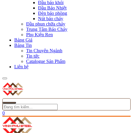
Đầu báo khói
Đầu Báo Nhiệt
Đèn báo phòng
Nút báo cháy
Đầu phun chữa cháy
Trung Tâm Báo Cháy
Phụ Kiện Ren
Bảng Giá
Bảng Tin
Tin Chuyên Ngành
Tin tức
Catalogue Sản Phẩm
Liên hệ
0