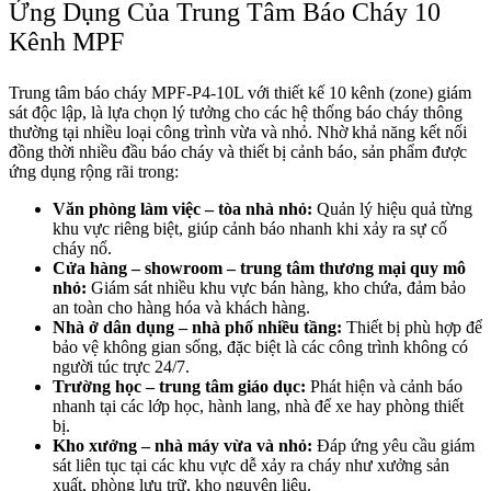
Ứng Dụng Của Trung Tâm Báo Cháy 10
Kênh MPF
Trung tâm báo cháy MPF-P4-10L với thiết kế 10 kênh (zone) giám
sát độc lập, là lựa chọn lý tưởng cho các hệ thống báo cháy thông
thường tại nhiều loại công trình vừa và nhỏ. Nhờ khả năng kết nối
đồng thời nhiều đầu báo cháy và thiết bị cảnh báo, sản phẩm được
ứng dụng rộng rãi trong:
Văn phòng làm việc – tòa nhà nhỏ:
Quản lý hiệu quả từng
khu vực riêng biệt, giúp cảnh báo nhanh khi xảy ra sự cố
cháy nổ.
Cửa hàng – showroom – trung tâm thương mại quy mô
nhỏ:
Giám sát nhiều khu vực bán hàng, kho chứa, đảm bảo
an toàn cho hàng hóa và khách hàng.
Nhà ở dân dụng – nhà phố nhiều tầng:
Thiết bị phù hợp để
bảo vệ không gian sống, đặc biệt là các công trình không có
người túc trực 24/7.
Trường học – trung tâm giáo dục:
Phát hiện và cảnh báo
nhanh tại các lớp học, hành lang, nhà để xe hay phòng thiết
bị.
Kho xưởng – nhà máy vừa và nhỏ:
Đáp ứng yêu cầu giám
sát liên tục tại các khu vực dễ xảy ra cháy như xưởng sản
xuất, phòng lưu trữ, kho nguyên liệu.