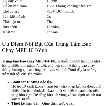
Độ dày vỏ tủ
1.2mm
Độ ồn vận hành
>85dB trong khoảng cách 1m
Chế độ sạc
<26V DC 400mA
Tem kiểm định
Có
Chất liệu tủ
Thép
Bảo hành
12 tháng
Xuất xứ
Taiwan
Ưu Điểm Nổi Bật Của Trung Tâm Báo
Cháy MPF 10 Kênh
Trung tâm báo cháy MPF-P4-10L
là thiết bị được tin dùng nhờ
hội tụ nhiều tính năng ưu việt, phù hợp cho hệ thống báo cháy
thông thường tại các công trình vừa và nhỏ. Dưới đây là những
điểm nổi bật của sản phẩm:
Giám sát 10 vùng độc lập
Hỗ trợ 10 kênh (zone) riêng biệt, cho phép kết nối đồng thời
nhiều đầu báo khói, đầu báo nhiệt và thiết bị cảnh báo trên
từng khu vực. Dễ dàng khoanh vùng và xác định nhanh nơi
xảy ra sự cố.
Thiết kế hiện đại – Giao diện trực quan