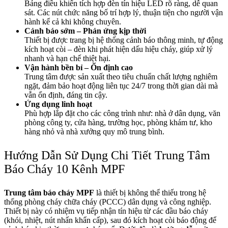
Bảng điều khiển tích hợp đèn tín hiệu LED rõ ràng, dễ quan
sát. Các nút chức năng bố trí hợp lý, thuận tiện cho người vận
hành kể cả khi không chuyên.
Cảnh báo sớm – Phản ứng kịp thời
Thiết bị được trang bị hệ thống cảnh báo thông minh, tự động
kích hoạt còi – đèn khi phát hiện dấu hiệu cháy, giúp xử lý
nhanh và hạn chế thiệt hại.
Vận hành bền bỉ – Ổn định cao
Trung tâm được sản xuất theo tiêu chuẩn chất lượng nghiêm
ngặt, đảm bảo hoạt động liên tục 24/7 trong thời gian dài mà
vẫn ổn định, đáng tin cậy.
Ứng dụng linh hoạt
Phù hợp lắp đặt cho các công trình như: nhà ở dân dụng, văn
phòng công ty, cửa hàng, trường học, phòng khám tư, kho
hàng nhỏ và nhà xưởng quy mô trung bình.
Hướng Dẫn Sử Dụng Chi Tiết Trung Tâm
Báo Cháy 10 Kênh MPF
Trung tâm báo cháy MPF
là thiết bị không thể thiếu trong hệ
thống phòng cháy chữa cháy (PCCC) dân dụng và công nghiệp.
Thiết bị này có nhiệm vụ tiếp nhận tín hiệu từ các đầu báo cháy
(khói, nhiệt, nút nhấn khẩn cấp), sau đó kích hoạt còi báo động để