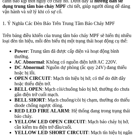
cảnh báo kịp thời nguy cơ cháy nổ. Dưới đây là
hướng dẫn sử
dụng trung tâm báo cháy MPF
chi tiết, giúp người dùng dễ dàng
vận hành và xử lý khi có sự cố.
1. Ý Nghĩa Các Đèn Báo Trên Trung Tâm Báo Cháy MPF
Trên bảng điều khiển của trung tâm báo cháy MPF sẽ hiển thị nhiều
loại đèn tín hiệu, mỗi đèn biểu thị một trạng thái hoạt động cụ thể:
Power
: Trung tâm đã được cấp điện và hoạt động bình
thường.
AC Abnormal
: Không có nguồn điện lưới AC 220V.
DC Abnormal
: Nguồn dự phòng (ắc quy 24V) đang thiếu
hoặc bị lỗi.
OPEN CIRCUIT
: Mạch tín hiệu bị hở, có thể do đứt dây
hoặc thiếu điện trở.
BELL OPEN
: Mạch còi/chuông báo bị hở, thường do chưa
gắn điện trở cuối mạch.
BELL SHORT
: Mạch chuông/còi bị chạm, thường do thiếu
diode chống ngược dòng.
RED LED FIRE ALARM
: Hệ thống đang trong trạng thái
báo cháy.
YELLOW LED OPEN CIRCUIT
: Mạch báo cháy bị hở,
cần kiểm tra điện trở đầu/cuối.
YELLOW LED SHORT CIRCUIT
: Mạch tín hiệu bị ngắn