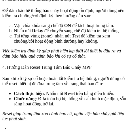
Để đảm bảo hệ thống báo cháy hoạt động ổn định, người dùng nên
kiểm tra chuông/còi định kỳ theo hướng dẫn sau:
Vặn chìa khóa sang chế độ
ON
để kích hoạt trung tâm.
Nhấn nút
Delay
để chuyển sang chế độ kiểm tra hệ thống.
Tại từng vùng (zone), nhấn nút
Test
để kiểm tra xem
chuông/còi hoạt động bình thường hay không.
Việc kiểm tra định kỳ giúp phát hiện kịp thời lỗi thiết bị đầu ra và
đảm bảo hiệu quả cảnh báo khi có sự cố thật.
4. Hướng Dẫn Reset Trung Tâm Báo Cháy MPF
Sau khi xử lý sự cố hoặc hoàn tất kiểm tra hệ thống, người dùng có
thể reset thiết bị để đưa trung tâm về trạng thái ban đầu:
Cách thực hiện
: Nhấn nút
Reset
trên bảng điều khiển.
Chức năng
: Đưa toàn bộ hệ thống về cấu hình mặc định, sẵn
sàng hoạt động trở lại.
Reset giúp trung tâm xóa cảnh báo cũ, ngăn việc báo cháy giả tiếp
tục phát sinh.