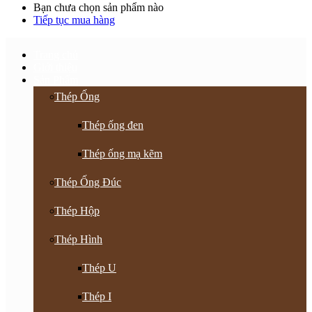
Bạn chưa chọn sản phẩm nào
Tiếp tục mua hàng
Trang chủ
Giới thiệu
Sản Phẩm
Thép Ống
Thép ống đen
Thép ống mạ kẽm
Thép Ống Đúc
Thép Hộp
Thép Hình
Thép U
Thép I