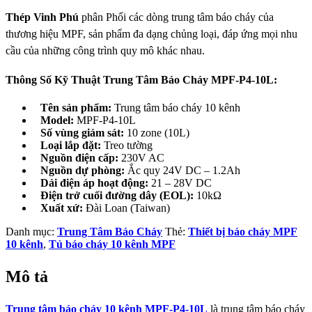
Thép Vinh Phú
phân Phối các dòng trung tâm báo cháy của
thương hiệu MPF, sản phẩm đa dạng chủng loại, đáp ứng mọi nhu
cầu của những công trình quy mô khác nhau.
Thông Số Kỹ Thuật Trung Tâm Báo Cháy MPF‑P4‑10L:
Tên sản phẩm:
Trung tâm báo cháy 10 kênh
Model:
MPF-P4-10L
Số vùng giám sát:
10 zone (10L)
Loại lắp đặt:
Treo tường
Nguồn điện cấp:
230V AC
Nguồn dự phòng:
Ắc quy 24V DC – 1.2Ah
Dải điện áp hoạt động:
21 – 28V DC
Điện trở cuối đường dây (EOL):
10kΩ
Xuất xứ:
Đài Loan (Taiwan)
Danh mục:
Trung Tâm Báo Cháy
Thẻ:
Thiết bị báo cháy MPF
10 kênh
,
Tủ báo cháy 10 kênh MPF
Mô tả
Trung tâm báo cháy 10 kênh MPF-P4-10L
là trung tâm báo cháy