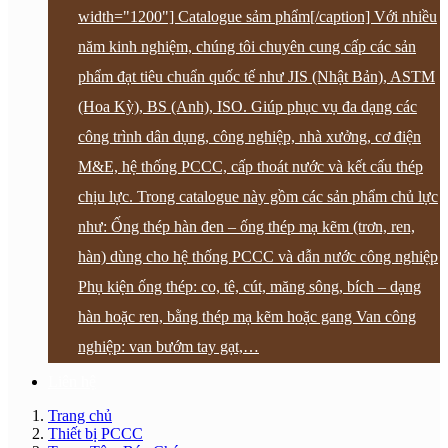
width="1200"] Catalogue sảm phẩm[/caption] Với nhiều
năm kinh nghiệm, chúng tôi chuyên cung cấp các sản
phẩm đạt tiêu chuẩn quốc tế như JIS (Nhật Bản), ASTM
(Hoa Kỳ), BS (Anh), ISO. Giúp phục vụ đa dạng các
công trình dân dụng, công nghiệp, nhà xưởng, cơ điện
M&E, hệ thống PCCC, cấp thoát nước và kết cấu thép
chịu lực. Trong catalogue này gồm các sản phẩm chủ lực
như: Ống thép hàn đen – ống thép mạ kẽm (trơn, ren,
hàn) dùng cho hệ thống PCCC và dẫn nước công nghiệp
Phụ kiện ống thép: co, tê, cút, măng sông, bích – dạng
hàn hoặc ren, bằng thép mạ kẽm hoặc gang Van công
nghiệp: van bướm tay gạt,…
Liên hệ
Trang chủ
Thiết bị PCCC