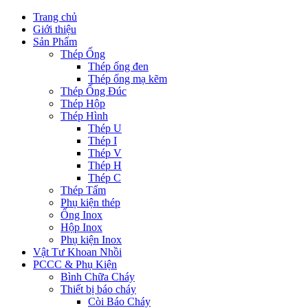
Trang chủ
Giới thiệu
Sản Phẩm
Thép Ống
Thép ống đen
Thép ống mạ kẽm
Thép Ống Đúc
Thép Hộp
Thép Hình
Thép U
Thép I
Thép V
Thép H
Thép C
Thép Tấm
Phụ kiện thép
Ống Inox
Hộp Inox
Phụ kiện Inox
Vật Tư Khoan Nhồi
PCCC & Phụ Kiện
Bình Chữa Cháy
Thiết bị báo cháy
Còi Báo Cháy