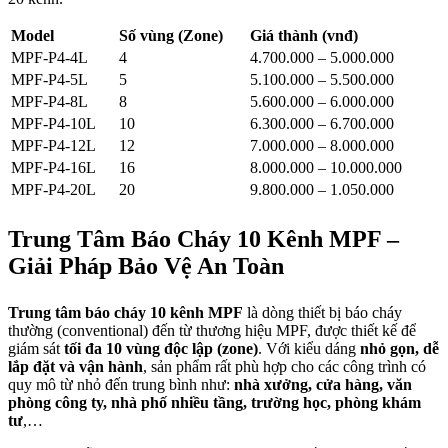
Model
Số vùng (Zone)
Giá thành (vnđ)
MPF‑P4‑4L
4
4.700.000 – 5.000.000
MPF‑P4‑5L
5
5.100.000 – 5.500.000
MPF‑P4‑8L
8
5.600.000 – 6.000.000
MPF‑P4‑10L
10
6.300.000 – 6.700.000
MPF‑P4‑12L
12
7.000.000 – 8.000.000
MPF‑P4‑16L
16
8.000.000 – 10.000.000
MPF‑P4‑20L
20
9.800.000 – 1.050.000
Trung Tâm Báo Cháy 10 Kênh MPF –
Giải Pháp Bảo Vệ An Toàn
Trung tâm báo cháy 10 kênh MPF
là dòng thiết bị báo cháy
thường (conventional) đến từ thương hiệu MPF, được thiết kế để
giám sát
tối đa 10 vùng độc lập (zone)
. Với kiểu dáng
nhỏ gọn, dễ
lắp đặt và vận hành
, sản phẩm rất phù hợp cho các công trình có
quy mô từ nhỏ đến trung bình như:
nhà xưởng, cửa hàng, văn
phòng công ty, nhà phố nhiều tầng, trường học, phòng khám
tư
,…