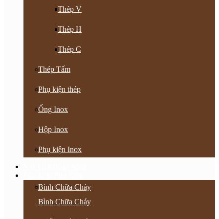
Thép V
Thép H
Thép C
Thép Tấm
Phụ kiện thép
Ống Inox
Hộp Inox
Phụ kiện Inox
Vật Tư Khoan Nhồi
PCCC & Phụ Kiện
Bình Chữa Cháy
Bình Chữa Cháy