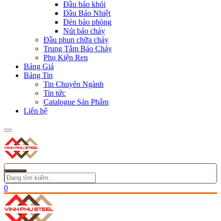
Đầu báo khói
Đầu Báo Nhiệt
Đèn báo phòng
Nút báo cháy
Đầu phun chữa cháy
Trung Tâm Báo Cháy
Phụ Kiện Ren
Bảng Giá
Bảng Tin
Tin Chuyên Ngành
Tin tức
Catalogue Sản Phẩm
Liên hệ
0