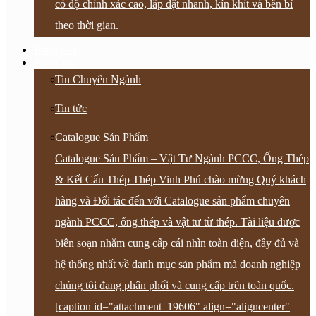
có độ chính xác cao, lắp đặt nhanh, kín khít và bền bỉ
theo thời gian.
Bảng Giá
Bảng Tin
Tin Chuyên Ngành
Tin tức
Catalogue Sản Phẩm
Catalogue Sản Phẩm – Vật Tư Ngành PCCC, Ống Thép
& Kết Cấu Thép Thép Vinh Phú chào mừng Quý khách
hàng và Đối tác đến với Catalogue sản phẩm chuyên
ngành PCCC, ống thép và vật tư từ thép. Tài liệu được
biên soạn nhằm cung cấp cái nhìn toàn diện, đầy đủ và
hệ thống nhất về danh mục sản phẩm mà doanh nghiệp
chúng tôi đang phân phối và cung cấp trên toàn quốc.
[caption id="attachment_19606" align="aligncenter"