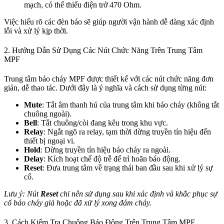
mạch, có thể thiếu điện trở 470 Ohm.
Việc hiểu rõ các đèn báo sẽ giúp người vận hành dễ dàng xác định
lỗi và xử lý kịp thời.
2. Hướng Dẫn Sử Dụng Các Nút Chức Năng Trên Trung Tâm
MPF
Trung tâm báo cháy MPF được thiết kế với các nút chức năng đơn
giản, dễ thao tác. Dưới đây là ý nghĩa và cách sử dụng từng nút:
Mute
: Tắt âm thanh hú của trung tâm khi báo cháy (không tắt
chuông ngoài).
Bell
: Tắt chuông/còi đang kêu trong khu vực.
Relay
: Ngắt ngõ ra relay, tạm thời dừng truyền tín hiệu đến
thiết bị ngoại vi.
Hold
: Dừng truyền tín hiệu báo cháy ra ngoài.
Delay
: Kích hoạt chế độ trễ để trì hoãn báo động.
Reset
: Đưa trung tâm về trạng thái ban đầu sau khi xử lý sự
cố.
Lưu ý: Nút
Reset
chỉ nên sử dụng sau khi xác định và khắc phục sự
cố báo cháy giả hoặc đã xử lý xong đám cháy.
3. Cách Kiểm Tra Chuông Báo Động Trên Trung Tâm MPF