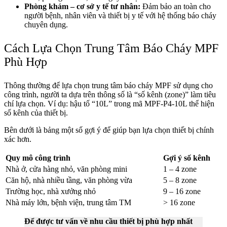
Phòng khám – cơ sở y tế tư nhân:
Đảm bảo an toàn cho
người bệnh, nhân viên và thiết bị y tế với hệ thống báo cháy
chuyên dụng.
Cách Lựa Chọn Trung Tâm Báo Cháy MPF
Phù Hợp
Thông thường để lựa chọn trung tâm báo cháy MPF sử dụng cho
công trình, người ta dựa trên thông số là “số kênh (zone)” làm tiêu
chí lựa chọn. Ví dụ: hậu tố “10L” trong mã MPF-P4-10L thể hiện
số kênh của thiết bị.
Bên dưới là bảng một số gợi ý để giúp bạn lựa chọn thiết bị chính
xác hơn.
Quy mô công trình
Gợi ý số kênh
Nhà ở, cửa hàng nhỏ, văn phòng mini
1 – 4 zone
Căn hộ, nhà nhiều tầng, văn phòng vừa
5 – 8 zone
Trường học, nhà xưởng nhỏ
9 – 16 zone
Nhà máy lớn, bệnh viện, trung tâm TM
> 16 zone
Để được tư vấn về nhu cầu thiết bị phù hợp nhất