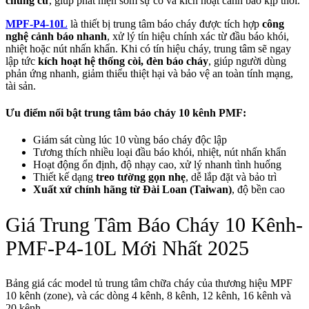
chung cư
, giúp phát hiện sớm sự cố và kích hoạt cảnh báo kịp thời.
MPF-P4-10L
là thiết bị trung tâm báo cháy được tích hợp
công
nghệ cảnh báo nhanh
, xử lý tín hiệu chính xác từ đầu báo khói,
nhiệt hoặc nút nhấn khẩn. Khi có tín hiệu cháy, trung tâm sẽ ngay
lập tức
kích hoạt hệ thống còi, đèn báo cháy
, giúp người dùng
phản ứng nhanh, giảm thiểu thiệt hại và bảo vệ an toàn tính mạng,
tài sản.
Ưu điểm nổi bật trung tâm báo cháy 10 kênh PMF:
Giám sát cùng lúc 10 vùng báo cháy độc lập
Tương thích nhiều loại đầu báo khói, nhiệt, nút nhấn khẩn
Hoạt động ổn định, độ nhạy cao, xử lý nhanh tình huống
Thiết kế dạng
treo tường gọn nhẹ
, dễ lắp đặt và bảo trì
Xuất xứ chính hãng từ Đài Loan (Taiwan)
, độ bền cao
Giá Trung Tâm Báo Cháy 10 Kênh-
PMF-P4-10L Mới Nhất 2025
Bảng giá các model tủ trung tâm chữa cháy của thương hiệu MPF
10 kênh (zone), và các dòng 4 kênh, 8 kênh, 12 kênh, 16 kênh và
20 kênh.