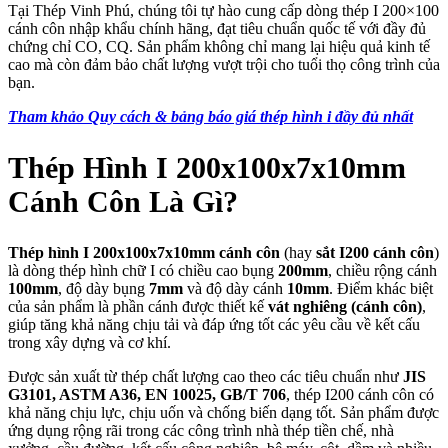
Tại Thép Vinh Phú, chúng tôi tự hào cung cấp dòng thép I 200×100
cánh côn nhập khẩu chính hãng, đạt tiêu chuẩn quốc tế với đầy đủ
chứng chỉ CO, CQ. Sản phẩm không chỉ mang lại hiệu quả kinh tế
cao mà còn đảm bảo chất lượng vượt trội cho tuổi thọ công trình của
bạn.
Tham khảo Quy cách & bảng báo giá thép hình i đầy đủ nhất
Thép Hình I 200x100x7x10mm
Cánh Côn Là Gì?
Thép hình I 200x100x7x10mm cánh côn
(hay
sắt I200 cánh côn
)
là dòng thép hình chữ I có chiều cao bụng
200mm
, chiều rộng cánh
100mm
, độ dày bụng
7mm
và độ dày cánh
10mm
. Điểm khác biệt
của sản phẩm là phần cánh được thiết kế
vát nghiêng (cánh côn)
,
giúp tăng khả năng chịu tải và đáp ứng tốt các yêu cầu về kết cấu
trong xây dựng và cơ khí.
Được sản xuất từ thép chất lượng cao theo các tiêu chuẩn như
JIS
G3101, ASTM A36, EN 10025, GB/T 706
, thép I200 cánh côn có
khả năng chịu lực, chịu uốn và chống biến dạng tốt. Sản phẩm được
ứng dụng rộng rãi trong các công trình nhà thép tiền chế, nhà