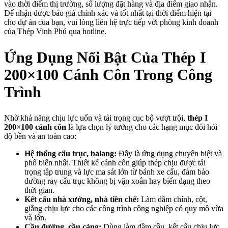
vào thời điểm thị trường, số lượng đặt hàng và địa điểm giao nhận.
Để nhận được báo giá chính xác và tốt nhất tại thời điểm hiện tại
cho dự án của bạn, vui lòng liên hệ trực tiếp với phòng kinh doanh
của Thép Vinh Phú qua hotline.
Ứng Dụng Nổi Bật Của Thép I
200×100 Cánh Côn Trong Công
Trình
Nhờ khả năng chịu lực uốn và tải trọng cục bộ vượt trội,
thép I
200×100 cánh côn
là lựa chọn lý tưởng cho các hạng mục đòi hỏi
độ bền và an toàn cao:
Hệ thống cẩu trục, balang:
Đây là ứng dụng chuyên biệt và
phổ biến nhất. Thiết kế cánh côn giúp thép chịu được tải
trọng tập trung và lực ma sát lớn từ bánh xe cẩu, đảm bảo
đường ray cẩu trục không bị vặn xoắn hay biến dạng theo
thời gian.
Kết cấu nhà xưởng, nhà tiền chế:
Làm dầm chính, cột,
giằng chịu lực cho các công trình công nghiệp có quy mô vừa
và lớn.
Cầu đường, cầu cảng:
Dùng làm dầm cầu, kết cấu chịu lực