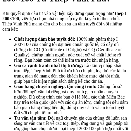
Khi quyết định đầu tư vào vật liệu xây dựng quan trọng như
thép I
200×100
, việc lựa chọn nhà cung cấp uy tín là yếu tố then chốt.
Thép Vinh Phú mang đến cho bạn sự an tâm tuyệt đối với những
cam kết:
Chất lượng đảm bảo tuyệt đối:
100% sản phẩm thép I
200×100 của chúng tôi đạt tiêu chuẩn quốc tế, có đầy đủ
chứng chỉ CO (Certificate of Origin) và CQ (Certificate of
Quality), chứng minh nguồn gốc xuất xứ và chất lượng rõ
ràng. Bạn hoàn toàn có thể kiểm tra trước khi nhận hàng.
Giá cả cạnh tranh nhất thị trường:
Là đơn vị nhập khẩu
trực tiếp, Thép Vinh Phú tối ưu hóa chi phí, loại bỏ các khâu
trung gian để mang đến cho khách hàng mức giá tốt nhất,
giúp bạn tiết kiệm ngân sách đáng kể cho dự án.
Giao hàng chuyên nghiệp, tận công trình:
Chúng tôi sở
hữu đội ngũ vận tải riêng và quy trình giao nhận chuyên
nghiệp. Dù công trình của bạn ở Hà Nội, các tỉnh Miền Bắc
hay trên toàn quốc (đối với các dự án lớn), chúng tôi đều đảm
bảo giao hàng đúng tiến độ, đúng quy cách và an toàn tuyệt
đối với chi phí tối ưu nhất.
Tư vấn tận tâm:
Đội ngũ chuyên gia của chúng tôi luôn sẵn
sàng tư vấn chi tiết về các loại thép, ứng dụng và giải pháp tối
ưu, giúp bạn chọn được loại thép I 200×100 phù hợp nhất với