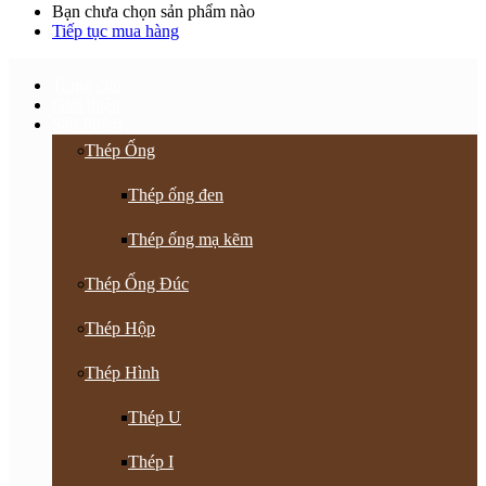
Bạn chưa chọn sản phẩm nào
Tiếp tục mua hàng
Trang chủ
Giới thiệu
Sản Phẩm
Thép Ống
Thép ống đen
Thép ống mạ kẽm
Thép Ống Đúc
Thép Hộp
Thép Hình
Thép U
Thép I