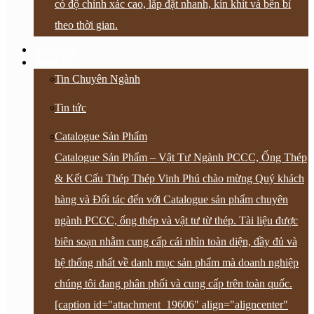
có độ chính xác cao, lắp đặt nhanh, kín khít và bền bỉ
theo thời gian.
Bảng Giá
Bảng Tin
Tin Chuyên Ngành
Tin tức
Catalogue Sản Phẩm
Catalogue Sản Phẩm – Vật Tư Ngành PCCC, Ống Thép
& Kết Cấu Thép Thép Vinh Phú chào mừng Quý khách
hàng và Đối tác đến với Catalogue sản phẩm chuyên
ngành PCCC, ống thép và vật tư từ thép. Tài liệu được
biên soạn nhằm cung cấp cái nhìn toàn diện, đầy đủ và
hệ thống nhất về danh mục sản phẩm mà doanh nghiệp
chúng tôi đang phân phối và cung cấp trên toàn quốc.
[caption id="attachment_19606" align="aligncenter"