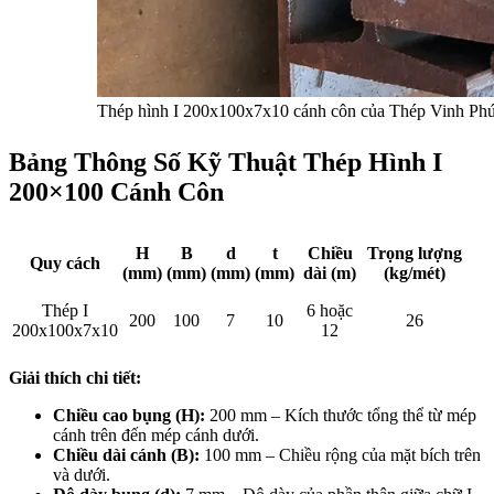
Thép hình I 200x100x7x10 cánh côn của Thép Vinh Phú 
Bảng Thông Số Kỹ Thuật Thép Hình I
200×100 Cánh Côn
H
B
d
t
Chiều
Trọng lượng
Quy cách
(mm)
(mm)
(mm)
(mm)
dài (m)
(kg/mét)
Thép I
6 hoặc
200
100
7
10
26
200x100x7x10
12
Giải thích chi tiết:
Chiều cao bụng (H):
200 mm – Kích thước tổng thể từ mép
cánh trên đến mép cánh dưới.
Chiều dài cánh (B):
100 mm – Chiều rộng của mặt bích trên
và dưới.