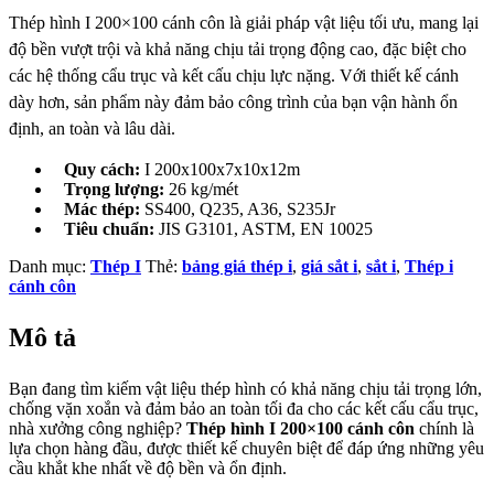
Thép hình I 200×100 cánh côn là giải pháp vật liệu tối ưu, mang lại
độ bền vượt trội và khả năng chịu tải trọng động cao, đặc biệt cho
các hệ thống cẩu trục và kết cấu chịu lực nặng. Với thiết kế cánh
dày hơn, sản phẩm này đảm bảo công trình của bạn vận hành ổn
định, an toàn và lâu dài.
Quy cách:
I 200x100x7x10x12m
Trọng lượng:
26 kg/mét
Mác thép:
SS400, Q235, A36, S235Jr
Tiêu chuẩn:
JIS G3101, ASTM, EN 10025
Danh mục:
Thép I
Thẻ:
bảng giá thép i
,
giá sắt i
,
sắt i
,
Thép i
cánh côn
Mô tả
Bạn đang tìm kiếm vật liệu thép hình có khả năng chịu tải trọng lớn,
chống vặn xoắn và đảm bảo an toàn tối đa cho các kết cấu cẩu trục,
nhà xưởng công nghiệp?
Thép hình I 200×100 cánh côn
chính là
lựa chọn hàng đầu, được thiết kế chuyên biệt để đáp ứng những yêu
cầu khắt khe nhất về độ bền và ổn định.