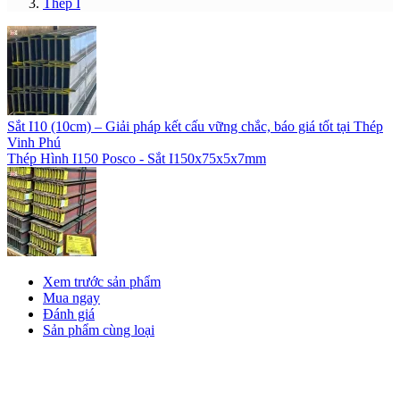
Thép I
Sắt I10 (10cm) – Giải pháp kết cấu vững chắc, báo giá tốt tại Thép
Vinh Phú
Thép Hình I150 Posco - Sắt I150x75x5x7mm
Xem trước sản phẩm
Mua ngay
Đánh giá
Sản phẩm cùng loại