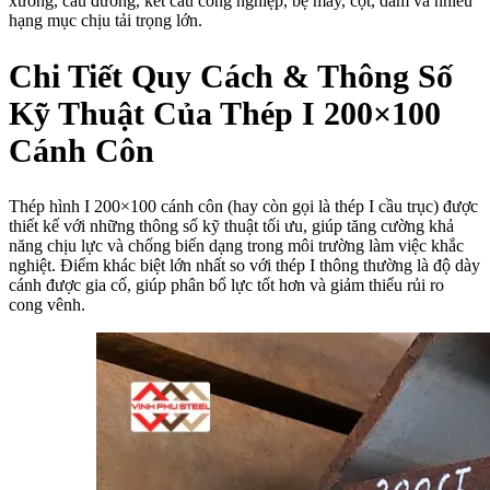
xưởng, cầu đường, kết cấu công nghiệp, bệ máy, cột, dầm và nhiều
hạng mục chịu tải trọng lớn.
Chi Tiết Quy Cách & Thông Số
Kỹ Thuật Của Thép I 200×100
Cánh Côn
Thép hình I 200×100 cánh côn (hay còn gọi là thép I cầu trục) được
thiết kế với những thông số kỹ thuật tối ưu, giúp tăng cường khả
năng chịu lực và chống biến dạng trong môi trường làm việc khắc
nghiệt. Điểm khác biệt lớn nhất so với thép I thông thường là độ dày
cánh được gia cố, giúp phân bổ lực tốt hơn và giảm thiểu rủi ro
cong vênh.