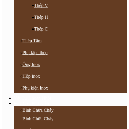
Thép V
Thép H
Thép C
Thép Tấm
Phụ kiện thép
Ống Inox
Hộp Inox
Phụ kiện Inox
Vật Tư Khoan Nhồi
PCCC & Phụ Kiện
Bình Chữa Cháy
Bình Chữa Cháy