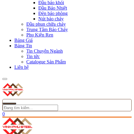
Đầu báo khói
Đầu Báo Nhiệt
Đèn báo phòng
Nút báo cháy
Đầu phun chữa cháy
Trung Tâm Báo Cháy
Phụ Kiện Ren
Bảng Giá
Bảng Tin
Tin Chuyên Ngành
Tin tức
Catalogue Sản Phẩm
Liên hệ
0