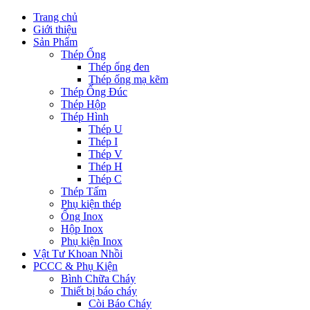
Trang chủ
Giới thiệu
Sản Phẩm
Thép Ống
Thép ống đen
Thép ống mạ kẽm
Thép Ống Đúc
Thép Hộp
Thép Hình
Thép U
Thép I
Thép V
Thép H
Thép C
Thép Tấm
Phụ kiện thép
Ống Inox
Hộp Inox
Phụ kiện Inox
Vật Tư Khoan Nhồi
PCCC & Phụ Kiện
Bình Chữa Cháy
Thiết bị báo cháy
Còi Báo Cháy