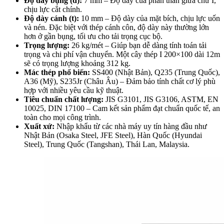
Độ dày bụng (d):
7 mm – Độ dày của phần thân giữa chữ I,
chịu lực cắt chính.
Độ dày cánh (t):
10 mm – Độ dày của mặt bích, chịu lực uốn
và nén. Đặc biệt với thép cánh côn, độ dày này thường lớn
hơn ở gần bụng, tối ưu cho tải trọng cục bộ.
Trọng lượng:
26 kg/mét – Giúp bạn dễ dàng tính toán tải
trọng và chi phí vận chuyển. Một cây thép I 200×100 dài 12m
sẽ có trọng lượng khoảng 312 kg.
Mác thép phổ biến:
SS400 (Nhật Bản), Q235 (Trung Quốc),
A36 (Mỹ), S235Jr (Châu Âu) – Đảm bảo tính chất cơ lý phù
hợp với nhiều yêu cầu kỹ thuật.
Tiêu chuẩn chất lượng:
JIS G3101, JIS G3106, ASTM, EN
10025, DIN 17100 – Cam kết sản phẩm đạt chuẩn quốc tế, an
toàn cho mọi công trình.
Xuất xứ:
Nhập khẩu từ các nhà máy uy tín hàng đầu như
Nhật Bản (Osaka Steel, JFE Steel), Hàn Quốc (Hyundai
Steel), Trung Quốc (Tangshan), Thái Lan, Malaysia.