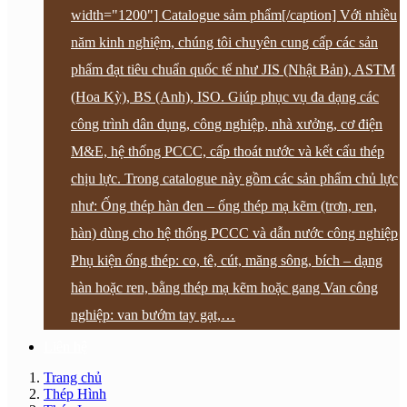
width="1200"] Catalogue sảm phẩm[/caption] Với nhiều
năm kinh nghiệm, chúng tôi chuyên cung cấp các sản
phẩm đạt tiêu chuẩn quốc tế như JIS (Nhật Bản), ASTM
(Hoa Kỳ), BS (Anh), ISO. Giúp phục vụ đa dạng các
công trình dân dụng, công nghiệp, nhà xưởng, cơ điện
M&E, hệ thống PCCC, cấp thoát nước và kết cấu thép
chịu lực. Trong catalogue này gồm các sản phẩm chủ lực
như: Ống thép hàn đen – ống thép mạ kẽm (trơn, ren,
hàn) dùng cho hệ thống PCCC và dẫn nước công nghiệp
Phụ kiện ống thép: co, tê, cút, măng sông, bích – dạng
hàn hoặc ren, bằng thép mạ kẽm hoặc gang Van công
nghiệp: van bướm tay gạt,…
Liên hệ
Trang chủ
Thép Hình