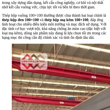
trong xây dựng dân dụng, kết cấu công nghiệp, cơ khí và nội thất
nhờ kết cấu vuông vức, chịu lực tốt và bền bỉ theo thời gian.
Thép hộp vuông 100×100 thường được chia thành hai loại chính là
thép hộp đen 100×100
và
thép hộp mạ kẽm 100×100
, đáp ứng
linh hoạt cho nhiều điều kiện môi trường và mục đích sử dụng. Với
đặc tính cơ học vượt trội, khả năng chống ăn mòn cao (đặc biệt với
loại mạ kẽm), dòng sản phẩm này đang là lựa chọn tối ưu trong các
hạng mục thi công cần độ chính xác và tính ổn định lâu dài.