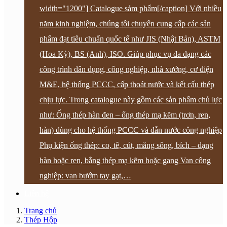
width="1200"] Catalogue sảm phẩm[/caption] Với nhiều
năm kinh nghiệm, chúng tôi chuyên cung cấp các sản
phẩm đạt tiêu chuẩn quốc tế như JIS (Nhật Bản), ASTM
(Hoa Kỳ), BS (Anh), ISO. Giúp phục vụ đa dạng các
công trình dân dụng, công nghiệp, nhà xưởng, cơ điện
M&E, hệ thống PCCC, cấp thoát nước và kết cấu thép
chịu lực. Trong catalogue này gồm các sản phẩm chủ lực
như: Ống thép hàn đen – ống thép mạ kẽm (trơn, ren,
hàn) dùng cho hệ thống PCCC và dẫn nước công nghiệp
Phụ kiện ống thép: co, tê, cút, măng sông, bích – dạng
hàn hoặc ren, bằng thép mạ kẽm hoặc gang Van công
nghiệp: van bướm tay gạt,…
Liên hệ
Trang chủ
Thép Hộp