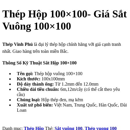
Thép Hộp 100×100- Giá Sắt
Vuông 100×100
Thép Vinh Phú
là đại lý thép hộp chính hãng với giá cạnh tranh
nhất. Giao hàng trên toàn miền Bắc.
Thông Số Kỹ Thuật Sắt Hộp 100×100
Tên gọi:
Thép hộp vuông 100×100
Kích thước:
100x100mm
Độ dày thành ống:
Từ 1.2mm đến 12.0mm
Chiều dài tiêu chuẩn:
6m,12m/cây (có thể cắt theo yêu
cầu)
Chủng loại:
Hộp thép đen, mạ kẽm
Xuất xứ phổ biến:
Việt Nam, Trung Quốc, Hàn Quốc, Đài
Loan
Danh mục:
Thép Hộp
Thẻ:
Sắt vuông 100
,
Thép vuong 100