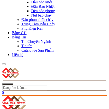
Đầu báo khói
Đầu Báo Nhiệt
Đèn báo phòng
Nút báo cháy
Đầu phun chữa cháy
Trung Tâm Báo Cháy
Phụ Kiện Ren
Bảng Giá
Bảng Tin
Tin Chuyên Ngành
Tin tức
Catalogue Sản Phẩm
Liên hệ
0