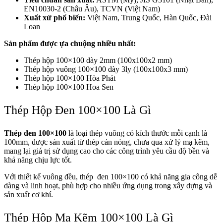
EN10030-2 (Châu Âu), TCVN (Việt Nam)
Xuất xứ phổ biến:
Việt Nam, Trung Quốc, Hàn Quốc, Đài
Loan
Sản phẩm được ựa chuộng nhiều nhất:
Thép hộp 100×100 dày 2mm (100x100x2 mm)
Thép hộp vuông 100×100 dày 3ly (100x100x3 mm)
Thép hộp 100×100 Hòa Phát
Thép hộp 100×100 Hoa Sen
Thép Hộp Đen 100×100 Là Gì
Thép đen 100×100
là loại thép vuông có kích thước mỗi cạnh là
100mm, được sản xuất từ thép cán nóng, chưa qua xử lý mạ kẽm,
mang lại giá trị sử dụng cao cho các công trình yêu cầu độ bền và
khả năng chịu lực tốt.
Với thiết kế vuông đều, thép đen 100×100 có khả năng gia công dễ
dàng và linh hoạt, phù hợp cho nhiều ứng dụng trong xây dựng và
sản xuất cơ khí.
Thép Hộp Mạ Kẽm 100×100 Là Gì