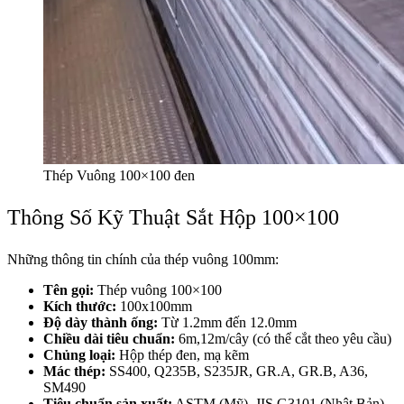
Thép Vuông 100×100 đen
Thông Số Kỹ Thuật Sắt Hộp 100×100
Những thông tin chính của thép vuông 100mm:
Tên gọi:
Thép vuông 100×100
Kích thước:
100x100mm
Độ dày thành ống:
Từ 1.2mm đến 12.0mm
Chiều dài tiêu chuẩn:
6m,12m/cây (có thể cắt theo yêu cầu)
Chủng loại:
Hộp thép đen, mạ kẽm
Mác thép:
SS400, Q235B, S235JR, GR.A, GR.B, A36,
SM490
Tiêu chuẩn sản xuất:
ASTM (Mỹ), JIS G3101 (Nhật Bản),