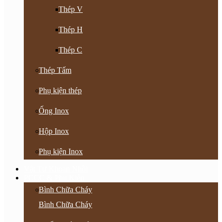
Thép V
Thép H
Thép C
Thép Tấm
Phụ kiện thép
Ống Inox
Hộp Inox
Phụ kiện Inox
Vật Tư Khoan Nhồi
PCCC & Phụ Kiện
Bình Chữa Cháy
Bình Chữa Cháy