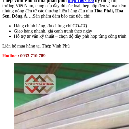
Thép Vinh Phú
là
nhà phân phối
thép 100×100
uy tín
tại thị
trường Việt Nam, cung cấp đầy đủ các loại thép hộp đen và mạ kẽm
nhúng nóng đến từ các thương hiệu hàng đầu như
Hòa Phát, Hoa
Sen, Đông Á…
.Sản phẩm đảm bảo các tiêu chí:
Hàng chính hãng, đủ chứng chỉ CO-CQ
Giao hàng nhanh, giá cạnh tranh theo ngày
Hỗ trợ tư vấn kỹ thuật – chọn độ dày phù hợp từng công trình
Liên hệ mua hàng tại Thép Vinh Phú
Hotline
: 0933 710 789