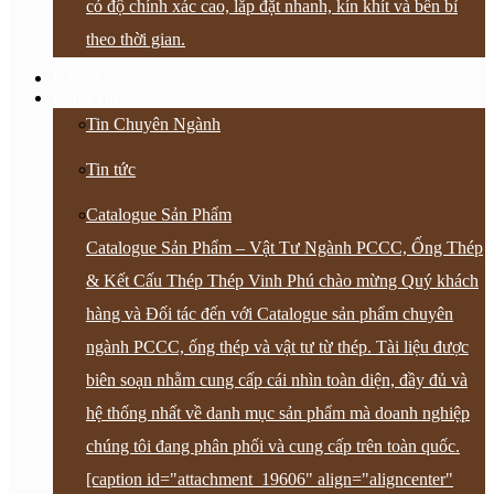
có độ chính xác cao, lắp đặt nhanh, kín khít và bền bỉ
theo thời gian.
Bảng Giá
Bảng Tin
Tin Chuyên Ngành
Tin tức
Catalogue Sản Phẩm
Catalogue Sản Phẩm – Vật Tư Ngành PCCC, Ống Thép
& Kết Cấu Thép Thép Vinh Phú chào mừng Quý khách
hàng và Đối tác đến với Catalogue sản phẩm chuyên
ngành PCCC, ống thép và vật tư từ thép. Tài liệu được
biên soạn nhằm cung cấp cái nhìn toàn diện, đầy đủ và
hệ thống nhất về danh mục sản phẩm mà doanh nghiệp
chúng tôi đang phân phối và cung cấp trên toàn quốc.
[caption id="attachment_19606" align="aligncenter"