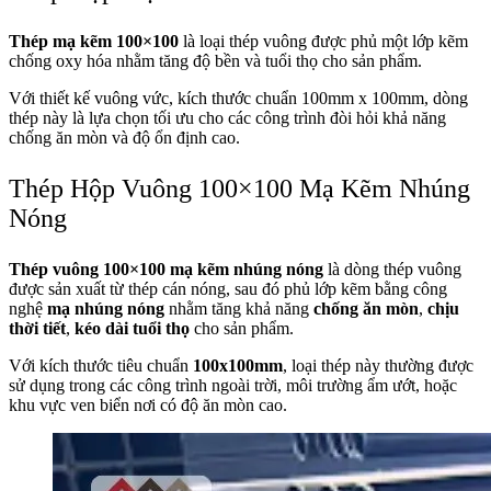
Thép mạ kẽm 100×100
là loại thép vuông được phủ một lớp kẽm
chống oxy hóa nhằm tăng độ bền và tuổi thọ cho sản phẩm.
Với thiết kế vuông vức, kích thước chuẩn 100mm x 100mm, dòng
thép này là lựa chọn tối ưu cho các công trình đòi hỏi khả năng
chống ăn mòn và độ ổn định cao.
Thép Hộp Vuông 100×100 Mạ Kẽm Nhúng
Nóng
Thép vuông 100×100 mạ kẽm nhúng nóng
là dòng thép vuông
được sản xuất từ thép cán nóng, sau đó phủ lớp kẽm bằng công
nghệ
mạ nhúng nóng
nhằm tăng khả năng
chống ăn mòn
,
chịu
thời tiết
,
kéo dài tuổi thọ
cho sản phẩm.
Với kích thước tiêu chuẩn
100x100mm
, loại thép này thường được
sử dụng trong các công trình ngoài trời, môi trường ẩm ướt, hoặc
khu vực ven biển nơi có độ ăn mòn cao.