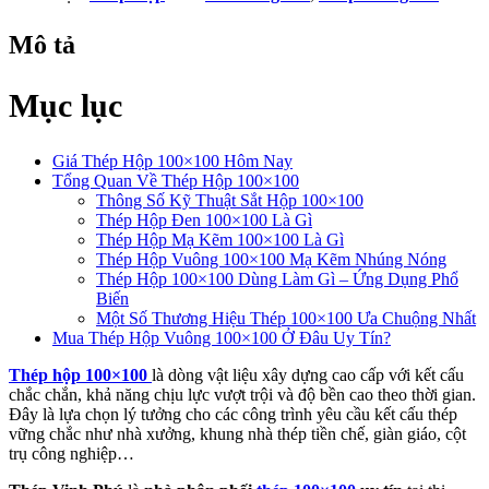
Mô tả
Mục lục
Giá Thép Hộp 100×100 Hôm Nay
Tổng Quan Về Thép Hộp 100×100
Thông Số Kỹ Thuật Sắt Hộp 100×100
Thép Hộp Đen 100×100 Là Gì
Thép Hộp Mạ Kẽm 100×100 Là Gì
Thép Hộp Vuông 100×100 Mạ Kẽm Nhúng Nóng
Thép Hộp 100×100 Dùng Làm Gì – Ứng Dụng Phổ
Biến
Một Số Thương Hiệu Thép 100×100 Ưa Chuộng Nhất
Mua Thép Hộp Vuông 100×100 Ở Đâu Uy Tín?
Thép hộp 100×100
là dòng vật liệu xây dựng cao cấp với kết cấu
chắc chắn, khả năng chịu lực vượt trội và độ bền cao theo thời gian.
Đây là lựa chọn lý tưởng cho các công trình yêu cầu kết cấu thép
vững chắc như nhà xưởng, khung nhà thép tiền chế, giàn giáo, cột
trụ công nghiệp…