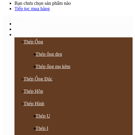
Bạn chưa chọn sản phẩm nào
Tiếp tục mua hàng
Trang chủ
Giới thiệu
Sản Phẩm
Thép Ống
Thép ống đen
Thép ống mạ kẽm
Thép Ống Đúc
Thép Hộp
Thép Hình
Thép U
Thép I