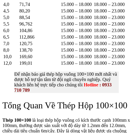
4,0
71,74
15.000 – 18.000
18.000 – 23.000
4,5
80,20
15.000 – 18.000
18.000 – 23.000
5,0
88,54
15.000 – 18.000
18.000 – 23.000
5,5
96,762
15.000 – 18.000
18.000 – 23.000
6,0
104,86
15.000 – 18.000
18.000 – 23.000
6,5
112,866
15.000 – 18.000
18.000 – 23.000
7,0
120,75
15.000 – 18.000
18.000 – 23.000
8,0
138,70
15.000 – 18.000
18.000 – 23.000
10,0
169,60
15.000 – 18.000
18.000 – 23.000
12,0
199,01
15.000 – 18.000
18.000 – 23.000
Để nhận báo giá thép hộp vuông 100×100 mới nhất và
được hỗ trợ tận tâm từ đội ngũ chuyên nghiệp. Quý
khách liên hệ trực tiếp cho chúng tôi
Hotline
: 0933
710 789
Tổng Quan Về Thép Hộp 100×100
Thép 100×100
là loại thép hộp vuông có kích thước cạnh 100mm x
100mm, thường được sản xuất với độ dày từ 1.2mm đến 12.0mm,
chiều dài tiêu chuẩn 6m/cây. Đây là dòng vật liệu được ưa chuộng