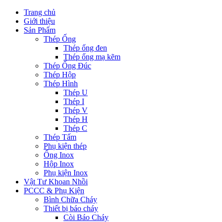
Trang chủ
Giới thiệu
Sản Phẩm
Thép Ống
Thép ống đen
Thép ống mạ kẽm
Thép Ống Đúc
Thép Hộp
Thép Hình
Thép U
Thép I
Thép V
Thép H
Thép C
Thép Tấm
Phụ kiện thép
Ống Inox
Hộp Inox
Phụ kiện Inox
Vật Tư Khoan Nhồi
PCCC & Phụ Kiện
Bình Chữa Cháy
Thiết bị báo cháy
Còi Báo Cháy