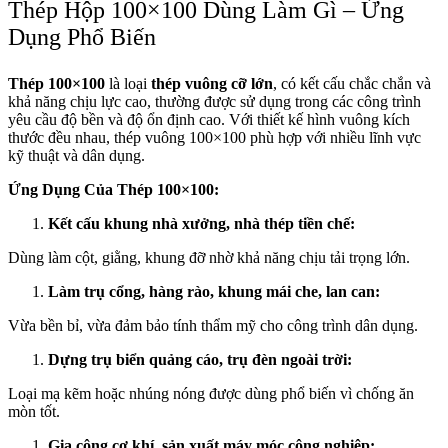
Thép Hộp 100×100 Dùng Làm Gì – Ứng
Dụng Phổ Biến
Thép 100×100
là loại
thép vuông cỡ lớn
, có kết cấu chắc chắn và
khả năng chịu lực cao, thường được sử dụng trong các công trình
yêu cầu độ bền và độ ổn định cao. Với thiết kế hình vuông kích
thước đều nhau, thép vuông 100×100 phù hợp với nhiều lĩnh vực
kỹ thuật và dân dụng.
Ứng Dụng Của Thép 100×100:
Kết cấu khung nhà xưởng, nhà thép tiền chế:
Dùng làm cột, giằng, khung đỡ nhờ khả năng chịu tải trọng lớn.
Làm trụ cổng, hàng rào, khung mái che, lan can:
Vừa bền bỉ, vừa đảm bảo tính thẩm mỹ cho công trình dân dụng.
Dựng trụ biển quảng cáo, trụ đèn ngoài trời:
Loại mạ kẽm hoặc nhúng nóng được dùng phổ biến vì chống ăn
mòn tốt.
Gia công cơ khí, sản xuất máy móc công nghiệp: