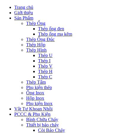
Trang chủ
Giới thiệu
Sản Phẩm
Thép Ống
Thép ống đen
Thép ống mạ kẽm
Thép Ống Đúc
Thép Hộp
Thép Hình
Thép U
Thép I
Thép V
Thép H
Thép C
Thép Tấm
Phụ kiện thép
Ống Inox
Hộp Inox
Phụ kiện Inox
Vật Tư Khoan Nhồi
PCCC & Phụ Kiện
Bình Chữa Cháy
Thiết bị báo cháy
Còi Báo Cháy