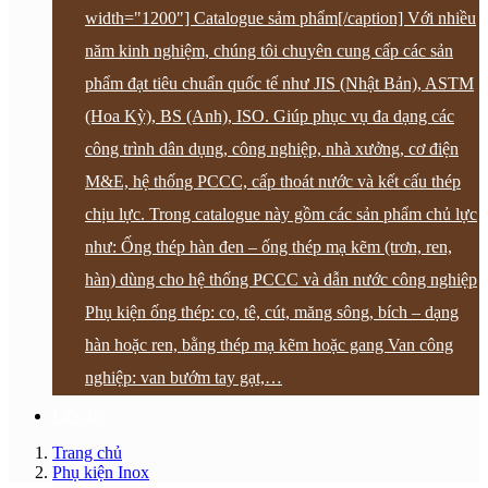
width="1200"] Catalogue sảm phẩm[/caption] Với nhiều
năm kinh nghiệm, chúng tôi chuyên cung cấp các sản
phẩm đạt tiêu chuẩn quốc tế như JIS (Nhật Bản), ASTM
(Hoa Kỳ), BS (Anh), ISO. Giúp phục vụ đa dạng các
công trình dân dụng, công nghiệp, nhà xưởng, cơ điện
M&E, hệ thống PCCC, cấp thoát nước và kết cấu thép
chịu lực. Trong catalogue này gồm các sản phẩm chủ lực
như: Ống thép hàn đen – ống thép mạ kẽm (trơn, ren,
hàn) dùng cho hệ thống PCCC và dẫn nước công nghiệp
Phụ kiện ống thép: co, tê, cút, măng sông, bích – dạng
hàn hoặc ren, bằng thép mạ kẽm hoặc gang Van công
nghiệp: van bướm tay gạt,…
Liên hệ
Trang chủ
Phụ kiện Inox