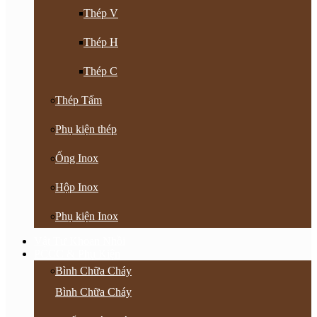
Thép V
Thép H
Thép C
Thép Tấm
Phụ kiện thép
Ống Inox
Hộp Inox
Phụ kiện Inox
Vật Tư Khoan Nhồi
PCCC & Phụ Kiện
Bình Chữa Cháy
Bình Chữa Cháy