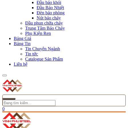
Đầu báo khói
Đầu Báo Nhiệt
Đèn báo phòng
Nút báo cháy
Đầu phun chữa cháy
Trung Tâm Báo Cháy
Phụ Kiện Ren
Bảng Giá
Bảng Tin
Tin Chuyên Ngành
Tin tức
Catalogue Sản Phẩm
Liên hệ
0