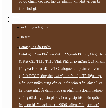
có độ chính xác cao, lắp đặt nhanh, kín khít và bền bỉ
theo thời gian.
Bảng Giá
Bảng Tin
Tin Chuyên Ngành
Tin tức
Catalogue Sản Phẩm
Catalogue Sản Phẩm – Vật Tư Ngành PCCC, Ống Thép
& Kết Cấu Thép Thép Vinh Phú chào mừng Quý khách
hàng và Đối tác đến với Catalogue sản phẩm chuyên
ngành PCCC, ống thép và vật tư từ thép. Tài liệu được
biên soạn nhằm cung cấp cái nhìn toàn diện, đầy đủ và
hệ thống nhất về danh mục sản phẩm mà doanh nghiệp
chúng tôi đang phân phối và cung cấp trên toàn quốc.
[caption id="attachment_19606" align="aligncenter"