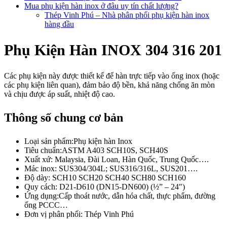
Mua phụ kiện hàn inox ở đâu uy tín chất lượng?
Thép Vinh Phú – Nhà phân phối phụ kiện hàn inox
hàng đầu
Phụ Kiện Hàn INOX 304 316 201
Các phụ kiện này được thiết kế để hàn trực tiếp vào ống inox (hoặc
các phụ kiện liên quan), đảm bảo độ bền, khả năng chống ăn mòn
và chịu được áp suất, nhiệt độ cao.
Thông số chung cơ bản
Loại sản phẩm:Phụ kiện hàn Inox
Tiêu chuẩn:ASTM A403 SCH10S, SCH40S
Xuất xứ: Malaysia, Đài Loan, Hàn Quốc, Trung Quốc….
Mác inox: SUS304/304L; SUS316/316L, SUS201….
Độ dày: SCH10 SCH20 SCH40 SCH80 SCH160
Quy cách: D21-D610 (DN15-DN600) (½” – 24″)
Ứng dụng:Cấp thoát nước, dẫn hóa chất, thực phẩm, đường
ống PCCC…
Đơn vị phân phối: Thép Vinh Phú