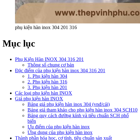
phụ kiện hàn inox 304 201 316
Mục lục
Phụ Kiện Hàn INOX 304 316 201
Thông số chung cơ bản
Đặc điểm của phụ kiện hàn inox 304 316 201
1. Phụ kiện hàn 304
2. Phụ kiện hàn 316
3. Phụ kiện hàn 201
Các loại phụ kiện hàn INOX
Giá phụ kiện hàn INOX
Bảng giá phụ kiện hàn inox 304 (vnđ/cái)
Bảng giá tham khảo cho phụ kiện hàn inox 304 SCH10
Bảng quy cách đường kính và tiêu chuẩn SCH phổ
biến
Ưu điểm của phụ kiện hàn inox
Ứng dụng của phụ kiện hàn inox
Thành phần hóa học, cơ tính, tiêu chuẩn sản xuất