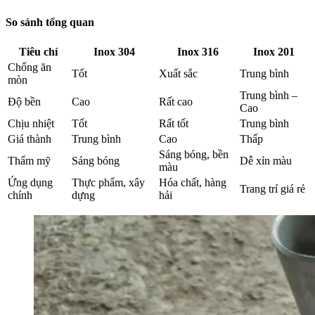
So sánh tổng quan
Tiêu chí
Inox 304
Inox 316
Inox 201
Chống ăn
Tốt
Xuất sắc
Trung bình
mòn
Trung bình –
Độ bền
Cao
Rất cao
Cao
Chịu nhiệt
Tốt
Rất tốt
Trung bình
Giá thành
Trung bình
Cao
Thấp
Sáng bóng, bền
Thẩm mỹ
Sáng bóng
Dễ xỉn màu
màu
Ứng dụng
Thực phẩm, xây
Hóa chất, hàng
Trang trí giá rẻ
chính
dựng
hải