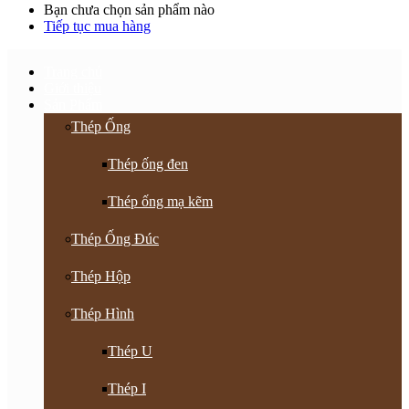
Bạn chưa chọn sản phẩm nào
Tiếp tục mua hàng
Trang chủ
Giới thiệu
Sản Phẩm
Thép Ống
Thép ống đen
Thép ống mạ kẽm
Thép Ống Đúc
Thép Hộp
Thép Hình
Thép U
Thép I