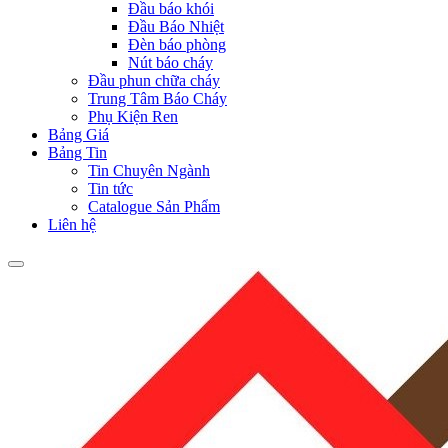
Đầu báo khói
Đầu Báo Nhiệt
Đèn báo phòng
Nút báo cháy
Đầu phun chữa cháy
Trung Tâm Báo Cháy
Phụ Kiện Ren
Bảng Giá
Bảng Tin
Tin Chuyên Ngành
Tin tức
Catalogue Sản Phẩm
Liên hệ