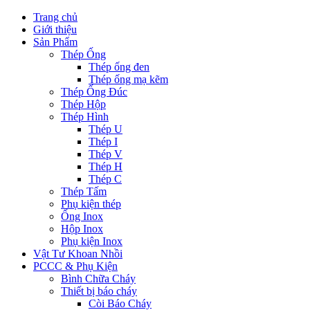
Trang chủ
Giới thiệu
Sản Phẩm
Thép Ống
Thép ống đen
Thép ống mạ kẽm
Thép Ống Đúc
Thép Hộp
Thép Hình
Thép U
Thép I
Thép V
Thép H
Thép C
Thép Tấm
Phụ kiện thép
Ống Inox
Hộp Inox
Phụ kiện Inox
Vật Tư Khoan Nhồi
PCCC & Phụ Kiện
Bình Chữa Cháy
Thiết bị báo cháy
Còi Báo Cháy