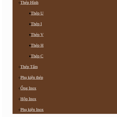
Thép Hình
Thép U
Thép I
Thép V
Thép H
Thép C
Thép Tấm
Phụ kiện thép
Ống Inox
Hộp Inox
Phụ kiện Inox