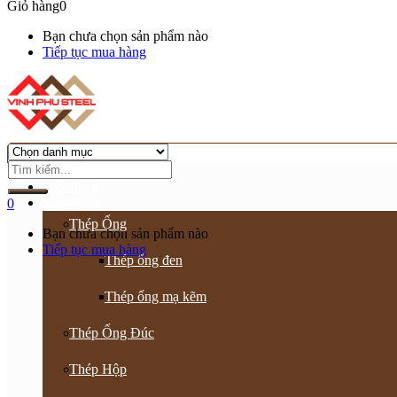
Giỏ hàng
0
Bạn chưa chọn sản phẩm nào
Tiếp tục mua hàng
Trang chủ
Giới thiệu
Sản Phẩm
0
Thép Ống
Bạn chưa chọn sản phẩm nào
Tiếp tục mua hàng
Thép ống đen
Thép ống mạ kẽm
Thép Ống Đúc
Thép Hộp