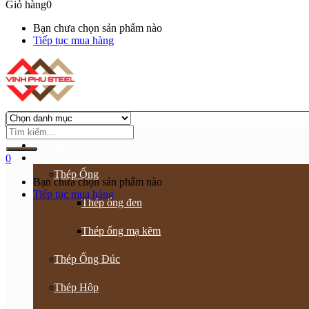
Giỏ hàng
0
Bạn chưa chọn sản phẩm nào
Tiếp tục mua hàng
Trang chủ
Giới thiệu
Sản Phẩm
0
Thép Ống
Bạn chưa chọn sản phẩm nào
Tiếp tục mua hàng
Thép ống đen
Thép ống mạ kẽm
Thép Ống Đúc
Thép Hộp