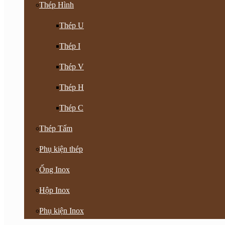
Thép Hình
Thép U
Thép I
Thép V
Thép H
Thép C
Thép Tấm
Phụ kiện thép
Ống Inox
Hộp Inox
Phụ kiện Inox