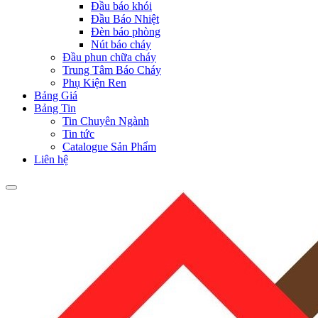
Đầu báo khói
Đầu Báo Nhiệt
Đèn báo phòng
Nút báo cháy
Đầu phun chữa cháy
Trung Tâm Báo Cháy
Phụ Kiện Ren
Bảng Giá
Bảng Tin
Tin Chuyên Ngành
Tin tức
Catalogue Sản Phẩm
Liên hệ