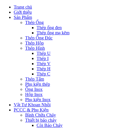
Trang chủ
Giới thiệu
Sản Phẩm
Thép Ống
Thép ống đen
Thép ống mạ kẽm
Thép Ống Đúc
Thép Hộp
Thép Hình
Thép U
Thép I
Thép V
Thép H
Thép C
Thép Tấm
Phụ kiện thép
Ống Inox
Hộp Inox
Phụ kiện Inox
Vật Tư Khoan Nhồi
PCCC & Phụ Kiện
Bình Chữa Cháy
Thiết bị báo cháy
Còi Báo Cháy