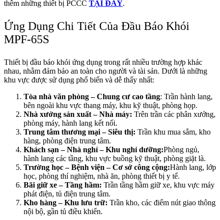
thêm những thiết bị PCCC
TẠI ĐÂY
.
Ứng Dụng Chi Tiết Của Đầu Báo Khói
MPF‑65S
Thiết bị đầu báo khói ứng dụng trong rất nhiều trường hợp khác
nhau, nhằm đảm bảo an toàn cho người và tài sản. Dưới là những
khu vực được sử dụng phổ biến và dễ thấy nhất:
Tòa nhà văn phòng – Chung cư cao tầng
: Trần hành lang,
bên ngoài khu vực thang máy, khu kỹ thuật, phòng họp.
Nhà xưởng sản xuất – Nhà máy:
Trên trần các phân xưởng,
phòng máy, hành lang kết nối.
Trung tâm thương mại – Siêu thị:
Trần khu mua sắm, kho
hàng, phòng điện trung tâm.
Khách sạn – Nhà nghỉ – Khu nghỉ dưỡng:
Phòng ngủ,
hành lang các tầng, khu vực buồng kỹ thuật, phòng giặt là.
Trường học – Bệnh viện – Cơ sở công cộng:
Hành lang, lớp
học, phòng thí nghiệm, nhà ăn, phòng thiết bị y tế.
Bãi giữ xe – Tầng hầm:
Trần tầng hầm giữ xe, khu vực máy
phát điện, tủ điện trung tâm.
Kho hàng – Khu lưu trữ:
Trần kho, các điểm nút giao thông
nội bộ, gần tủ điều khiển.