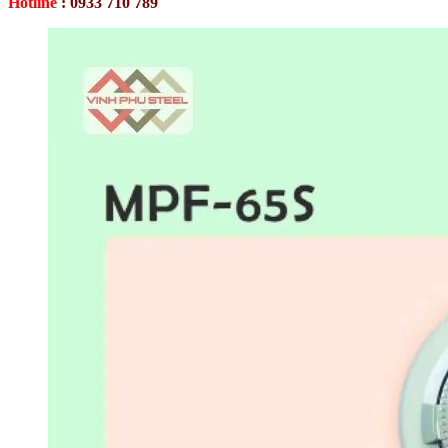
Hotline
:
0933 710 789