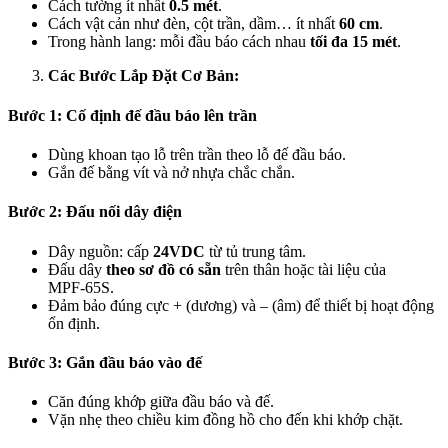
Cách tường ít nhất
0.5 mét
.
Cách vật cản như đèn, cột trần, dầm… ít nhất
60 cm
.
Trong hành lang: mỗi đầu báo cách nhau
tối đa 15 mét
.
Các Bước Lắp Đặt Cơ Bản:
Bước 1: Cố định đế đầu báo lên trần
Dùng khoan tạo lỗ trên trần theo lỗ đế đầu báo.
Gắn đế bằng vít và nở nhựa chắc chắn.
Bước 2: Đấu nối dây điện
Dây nguồn: cấp
24VDC
từ tủ trung tâm.
Đấu dây
theo sơ đồ có sẵn
trên thân hoặc tài liệu của
MPF‑65S.
Đảm bảo đúng cực + (dương) và – (âm) để thiết bị hoạt động
ổn định.
Bước 3: Gắn đầu báo vào đế
Căn đúng khớp giữa đầu báo và đế.
Vặn nhẹ theo chiều kim đồng hồ cho đến khi khớp chặt.