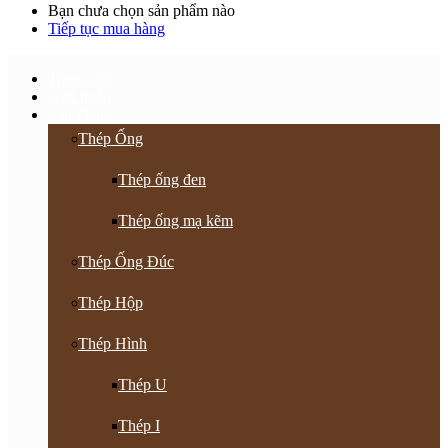
Bạn chưa chọn sản phẩm nào
Tiếp tục mua hàng
Trang chủ
Giới thiệu
Sản Phẩm
Thép Ống
Thép ống đen
Thép ống mạ kẽm
Thép Ống Đúc
Thép Hộp
Thép Hình
Thép U
Thép I