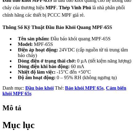
Đầu báo khói MPF-65S
là đầu báo khói quang cho hệ thống báo
cháy của thương hiệu
MPF
.
Thép Vinh Phú
là nhà phân phối
chính hãng các thiết bị PCCC MPF giá rẻ.
Thông Số Kỹ Thuật Đầu Báo Khói Quang MPF‑65S
Tên sản phẩm:
Đầu báo khói quang MPF‑65S
Model:
MPF‑65S
Điện áp hoạt động:
24VDC (cấp nguồn từ tủ trung tâm
báo cháy)
Dòng điện ở trạng thái chờ:
0 µA (tiết kiệm năng lượng)
Dòng điện khi báo động:
60 mA
Nhiệt độ làm việc:
-15°C đến +50°C
Độ ẩm hoạt động:
0 – 95% RH (không ngưng tụ)
Danh mục:
Đầu báo khói
Thẻ:
Báo khói MPF 65s
,
Cảm biến
khói MPF 65s
Mô tả
Mục lục