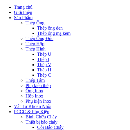
Trang chủ
Giới thiệu
Sản Phẩm
Thép Ống
Thép ống đen
Thép ống mạ kẽm
Thép Ống Đúc
Thép Hộp
Thép Hình
Thép U
Thép I
Thép V
Thép H
Thép C
Thép Tấm
Phụ kiện thép
Ống Inox
Hộp Inox
Phụ kiện Inox
Vật Tư Khoan Nhồi
PCCC & Phụ Kiện
Bình Chữa Cháy
Thiết bị báo cháy
Còi Báo Cháy