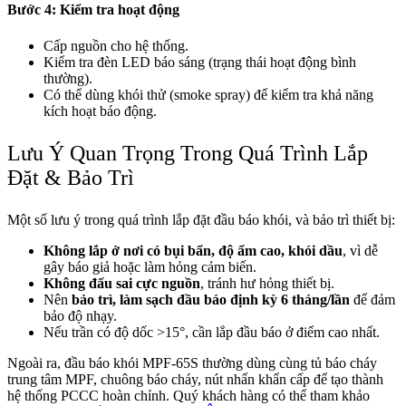
Bước 4: Kiểm tra hoạt động
Cấp nguồn cho hệ thống.
Kiểm tra đèn LED báo sáng (trạng thái hoạt động bình
thường).
Có thể dùng khói thử (smoke spray) để kiểm tra khả năng
kích hoạt báo động.
Lưu Ý Quan Trọng Trong Quá Trình Lắp
Đặt & Bảo Trì
Một số lưu ý trong quá trình lắp đặt đầu báo khói, và bảo trì thiết bị:
Không lắp ở nơi có bụi bẩn, độ ẩm cao, khói dầu
, vì dễ
gây báo giả hoặc làm hỏng cảm biến.
Không đấu sai cực nguồn
, tránh hư hỏng thiết bị.
Nên
bảo trì, làm sạch đầu báo định kỳ 6 tháng/lần
để đảm
bảo độ nhạy.
Nếu trần có độ dốc >15°, cần lắp đầu báo ở điểm cao nhất.
Ngoài ra, đầu báo khói MPF‑65S thường dùng cùng tủ báo cháy
trung tâm MPF, chuông báo cháy, nút nhấn khẩn cấp để tạo thành
hệ thống PCCC hoàn chỉnh. Quý khách hàng có thể tham khảo