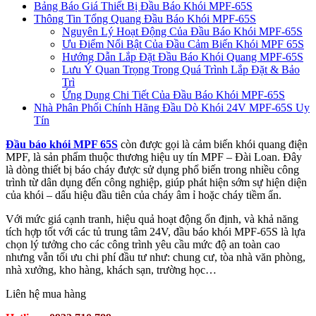
Bảng Báo Giá Thiết Bị Đầu Báo Khói MPF-65S
Thông Tin Tổng Quang Đầu Báo Khói MPF-65S
Nguyên Lý Hoạt Động Của Đầu Báo Khói MPF‑65S
Ưu Điểm Nổi Bật Của Đầu Cảm Biến Khói MPF 65S
Hướng Dẫn Lắp Đặt Đầu Báo Khói Quang MPF‑65S
Lưu Ý Quan Trọng Trong Quá Trình Lắp Đặt & Bảo
Trì
Ứng Dụng Chi Tiết Của Đầu Báo Khói MPF‑65S
Nhà Phân Phối Chính Hãng Đầu Dò Khói 24V MPF-65S Uy
Tín
Đầu báo khói MPF 65S
còn được gọi là cảm biến khói quang điện
MPF, là sản phẩm thuộc thương hiệu uy tín MPF – Đài Loan. Đây
là dòng thiết bị báo cháy được sử dụng phổ biến trong nhiều công
trình từ dân dụng đến công nghiệp, giúp phát hiện sớm sự hiện diện
của khói – dấu hiệu đầu tiên của cháy âm ỉ hoặc cháy tiềm ẩn.
Với mức giá cạnh tranh, hiệu quả hoạt động ổn định, và khả năng
tích hợp tốt với các tủ trung tâm 24V, đầu báo khói MPF‑65S là lựa
chọn lý tưởng cho các công trình yêu cầu mức độ an toàn cao
nhưng vẫn tối ưu chi phí đầu tư như: chung cư, tòa nhà văn phòng,
nhà xưởng, kho hàng, khách sạn, trường học…
Liên hệ mua hàng