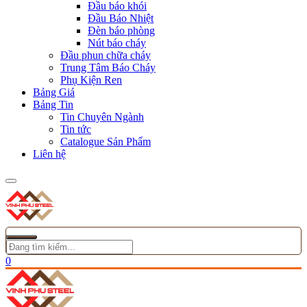
Đầu báo khói
Đầu Báo Nhiệt
Đèn báo phòng
Nút báo cháy
Đầu phun chữa cháy
Trung Tâm Báo Cháy
Phụ Kiện Ren
Bảng Giá
Bảng Tin
Tin Chuyên Ngành
Tin tức
Catalogue Sản Phẩm
Liên hệ
0