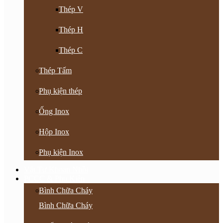
Thép V
Thép H
Thép C
Thép Tấm
Phụ kiện thép
Ống Inox
Hộp Inox
Phụ kiện Inox
Vật Tư Khoan Nhồi
PCCC & Phụ Kiện
Bình Chữa Cháy
Bình Chữa Cháy