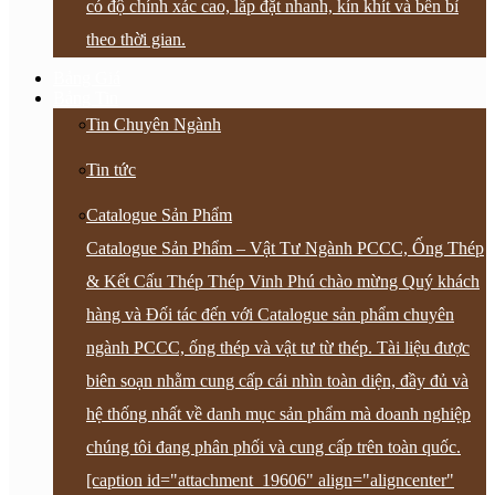
có độ chính xác cao, lắp đặt nhanh, kín khít và bền bỉ
theo thời gian.
Bảng Giá
Bảng Tin
Tin Chuyên Ngành
Tin tức
Catalogue Sản Phẩm
Catalogue Sản Phẩm – Vật Tư Ngành PCCC, Ống Thép
& Kết Cấu Thép Thép Vinh Phú chào mừng Quý khách
hàng và Đối tác đến với Catalogue sản phẩm chuyên
ngành PCCC, ống thép và vật tư từ thép. Tài liệu được
biên soạn nhằm cung cấp cái nhìn toàn diện, đầy đủ và
hệ thống nhất về danh mục sản phẩm mà doanh nghiệp
chúng tôi đang phân phối và cung cấp trên toàn quốc.
[caption id="attachment_19606" align="aligncenter"