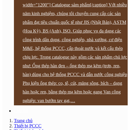
width="1200"] Catalogue sảm phẩm[/caption] Với nhiều
năm kinh nghiệm, chúng tôi chuyên cung cấp các sản
phẩm đạt tiêu chuẩn quốc tế như JIS (Nhật Bản), ASTM
(Hoa Kỳ), BS (Anh), ISO. Giúp phục vụ đa dạng các
công trình dân dụng, công nghiệp, nhà xưởng, cơ điện
M&E, hệ thống PCCC, cấp thoát nước và kết cấu thép
chịu lực. Trong catalogue này gồm các sản phẩm chủ lực
như: Ống thép hàn đen – ống thép mạ kẽm (trơn, ren,
hàn) dùng cho hệ thống PCCC và dẫn nước công nghiệp
Phụ kiện ống thép: co, tê, cút, măng sông, bích – dạng
hàn hoặc ren, bằng thép mạ kẽm hoặc gang Van công
nghiệp: van bướm tay gạt,…
Liên hệ
Trang chủ
Thiết bị PCCC