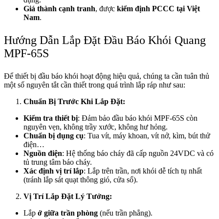
Giá thành cạnh tranh
, được
kiểm định PCCC tại Việt
Nam
.
Hướng Dẫn Lắp Đặt Đầu Báo Khói Quang
MPF‑65S
Để thiết bị đầu báo khói hoạt động hiệu quả, chúng ta cần tuân thủ
một số nguyên tắt cần thiết trong quá trình lắp ráp như sau:
Chuẩn Bị Trước Khi Lắp Đặt:
Kiểm tra thiết bị
: Đảm bảo đầu báo khói MPF‑65S còn
nguyên vẹn, không trầy xước, không hư hỏng.
Chuẩn bị dụng cụ
: Tua vít, máy khoan, vít nở, kìm, bút thử
điện…
Nguồn điện
: Hệ thống báo cháy đã cấp nguồn 24VDC và có
tủ trung tâm báo cháy.
Xác định vị trí lắp
: Lắp trên trần, nơi khói dễ tích tụ nhất
(tránh lắp sát quạt thông gió, cửa sổ).
Vị Trí Lắp Đặt Lý Tưởng:
Lắp
ở giữa trần phòng
(nếu trần phẳng).