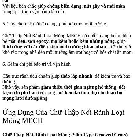
cao
.
Vật liệu bền chắc giúp
chống biến dạng, nứt gãy và mài mòn
trong quá trình vận hành lâu dài.
5. Tùy chọn bề mặt đa dạng, phù hợp mọi môi trường
Chữ Thập Nối Rãnh Loại Mỏng MECH có nhiều dạng hoàn thiện
bề mặt:
đen, sơn epoxy, mạ kẽm hoặc kẽm nhúng nóng
, giúp
thích ứng với các điều kiện môi trường khác nhau
– từ khu vực
khô ráo trong nhà đến môi trường ẩm ướt hoặc có hóa chất ăn mòn.
6. Giảm chi phí bảo trì và vận hành
Cấu trúc rãnh tiêu chuẩn giúp
tháo lắp nhanh
, dễ kiểm tra và bảo
dưỡng.
Nhờ vậy, sản phẩm
giảm thiểu thời gian ngừng hệ thống
,
tiết
kiệm chi phí bảo trì
, đồng thời
kéo dài tuổi thọ cho toàn bộ
mạng lưới đường ống
.
Ứng Dụng Của Chữ Thập Nối Rãnh Loại
Mỏng MECH
Chữ Thập Nối Rãnh Loại Mỏng (Slim Type Grooved Cross)