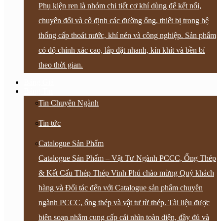
Phụ kiện ren là nhóm chi tiết cơ khí dùng để kết nối,
chuyển đổi và cố định các đường ống, thiết bị trong hệ
thống cấp thoát nước, khí nén và công nghiệp. Sản phẩm
có độ chính xác cao, lắp đặt nhanh, kín khít và bền bỉ
theo thời gian.
Bảng Giá
Bảng Tin
Tin Chuyên Ngành
Tin tức
Catalogue Sản Phẩm
Catalogue Sản Phẩm – Vật Tư Ngành PCCC, Ống Thép
& Kết Cấu Thép Thép Vinh Phú chào mừng Quý khách
hàng và Đối tác đến với Catalogue sản phẩm chuyên
ngành PCCC, ống thép và vật tư từ thép. Tài liệu được
biên soạn nhằm cung cấp cái nhìn toàn diện, đầy đủ và