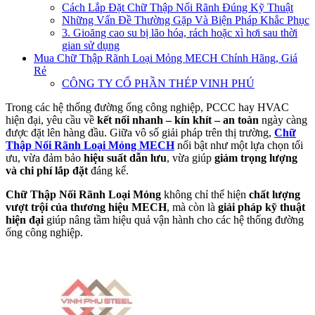
Cách Lắp Đặt Chữ Thập Nối Rãnh Đúng Kỹ Thuật
Những Vấn Đề Thường Gặp Và Biện Pháp Khắc Phục
3. Gioăng cao su bị lão hóa, rách hoặc xì hơi sau thời
gian sử dụng
Mua Chữ Thập Rãnh Loại Mỏng MECH Chính Hãng, Giá
Rẻ
CÔNG TY CỔ PHẦN THÉP VINH PHÚ
Trong các hệ thống đường ống công nghiệp, PCCC hay HVAC
hiện đại, yêu cầu về
kết nối nhanh – kín khít – an toàn
ngày càng
được đặt lên hàng đầu. Giữa vô số giải pháp trên thị trường,
Chữ
Thập Nối Rãnh Loại Mỏng MECH
nổi bật như một lựa chọn tối
ưu, vừa đảm bảo
hiệu suất dẫn lưu
, vừa giúp
giảm trọng lượng
và chi phí lắp đặt
đáng kể.
Chữ Thập Nối Rãnh Loại Mỏng
không chỉ thể hiện
chất lượng
vượt trội của thương hiệu MECH
, mà còn là
giải pháp kỹ thuật
hiện đại
giúp nâng tầm hiệu quả vận hành cho các hệ thống đường
ống công nghiệp.