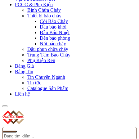
PCCC & Phụ Kiện
Bình Chữa Cháy
Thiết bị báo cháy
Còi Báo Cháy
Đầu báo khói
Đầu Báo Nhiệt
Đèn báo phòng
Nút báo cháy
Đầu phun chữa cháy
Trung Tâm Báo Cháy
Phụ Kiện Ren
Bảng Giá
Bảng Tin
Tin Chuyên Ngành
Tin tức
Catalogue Sản Phẩm
Liên hệ