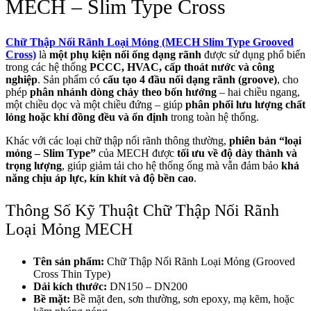
MECH – Slim Type Cross
Chữ Thập Nối Rãnh Loại Mỏng (MECH Slim Type Grooved
Cross)
là
một phụ kiện nối ống dạng rãnh
được sử dụng phổ biến
trong các hệ thống
PCCC, HVAC, cấp thoát nước và công
nghiệp
. Sản phẩm có
cấu tạo 4 đầu nối dạng rãnh (groove)
, cho
phép
phân nhánh dòng chảy theo bốn hướng
– hai chiều ngang,
một chiều dọc và một chiều đứng – giúp
phân phối lưu lượng chất
lỏng hoặc khí đồng đều và ổn định
trong toàn hệ thống.
Khác với các loại chữ thập nối rãnh thông thường,
phiên bản “loại
mỏng – Slim Type”
của MECH được
tối ưu về độ dày thành và
trọng lượng
, giúp giảm tải cho hệ thống ống mà vẫn đảm bảo
khả
năng chịu áp lực, kín khít và độ bền cao
.
Thông Số Kỹ Thuật Chữ Thập Nối Rãnh
Loại Mỏng MECH
Tên sản phẩm:
Chữ Thập Nối Rãnh Loại Mỏng (Grooved
Cross Thin Type)
Dải kích thước:
DN150 – DN200
Bề mặt:
Bề mặt đen, sơn thường, sơn epoxy, mạ kẽm, hoặc