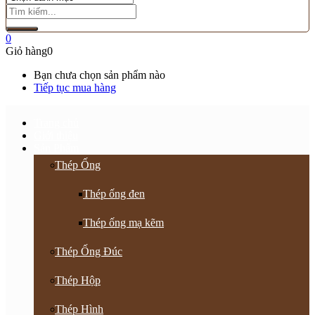
0
Giỏ hàng
0
Bạn chưa chọn sản phẩm nào
Tiếp tục mua hàng
Trang chủ
Giới thiệu
Sản Phẩm
Thép Ống
Thép ống đen
Thép ống mạ kẽm
Thép Ống Đúc
Thép Hộp
Thép Hình