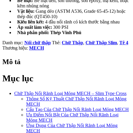
Bề mặt:
Bề mặt đen, sơn thường, sơn epoxy, mạ kẽm, hoặc
kẽm nhúng nóng
Vật liệu:
Gang dẻo (ASTM A536, Grade 65-45-12) hoặc
thép đúc (QT450-10)
Kiểu liên kết:
4 đầu nối rãnh có kích thước bằng nhau
Áp suất làm việc:
300 PSI
Nhà phân phối:
Thép Vinh Phú
Danh mục:
Nối chữ thập
Thẻ:
Chữ Thập
,
Chữ Thập Slim
,
Tê 4
Thương hiệu:
MECH
Mô tả
Mục lục
Chữ Thập Nối Rãnh Loại Mỏng MECH – Slim Type Cross
Thông Số Kỹ Thuật Chữ Thập Nối Rãnh Loại Mỏng
MECH
Cấu Tạo Của Chữ Thập Nối Rãnh Loại Mỏng MECH
Ưu Điểm Nổi Bật Của Chữ Thập Nối Rãnh Loại
Mỏng MECH
Ứng Dụng Của Chữ Thập Nối Rãnh Loại Mỏng
MECH