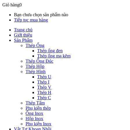
Giỏ hàng
0
Bạn chưa chọn sản phẩm nào
Tiếp tục mua hàng
Trang chủ
Giới thiệu
Sản Phẩm
Thép Ống
Thép ống đen
Thép ống mạ kẽm
Thép Ống Đúc
Thép Hộp
Thép Hình
Thép U
Thép I
Thép V
Thép H
Thép C
Thép Tấm
Phụ kiện thép
Ống Inox
Hộp Inox
Phụ kiện Inox
Vật Tư Khoan Nhồi