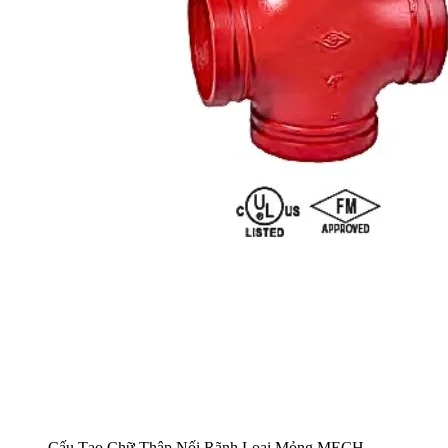
Cấu Tạo Chữ Thập Nối Rãnh Loại Mỏng MECH