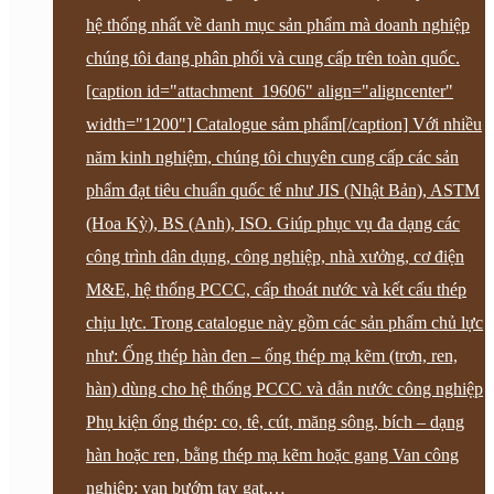
hệ thống nhất về danh mục sản phẩm mà doanh nghiệp
chúng tôi đang phân phối và cung cấp trên toàn quốc.
[caption id="attachment_19606" align="aligncenter"
width="1200"] Catalogue sảm phẩm[/caption] Với nhiều
năm kinh nghiệm, chúng tôi chuyên cung cấp các sản
phẩm đạt tiêu chuẩn quốc tế như JIS (Nhật Bản), ASTM
(Hoa Kỳ), BS (Anh), ISO. Giúp phục vụ đa dạng các
công trình dân dụng, công nghiệp, nhà xưởng, cơ điện
M&E, hệ thống PCCC, cấp thoát nước và kết cấu thép
chịu lực. Trong catalogue này gồm các sản phẩm chủ lực
như: Ống thép hàn đen – ống thép mạ kẽm (trơn, ren,
hàn) dùng cho hệ thống PCCC và dẫn nước công nghiệp
Phụ kiện ống thép: co, tê, cút, măng sông, bích – dạng
hàn hoặc ren, bằng thép mạ kẽm hoặc gang Van công
nghiệp: van bướm tay gạt,…