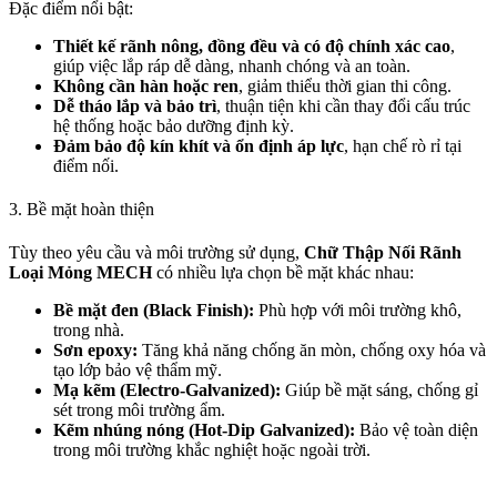
Đặc điểm nổi bật:
Thiết kế rãnh nông, đồng đều và có độ chính xác cao
,
giúp việc lắp ráp dễ dàng, nhanh chóng và an toàn.
Không cần hàn hoặc ren
, giảm thiểu thời gian thi công.
Dễ tháo lắp và bảo trì
, thuận tiện khi cần thay đổi cấu trúc
hệ thống hoặc bảo dưỡng định kỳ.
Đảm bảo độ kín khít và ổn định áp lực
, hạn chế rò rỉ tại
điểm nối.
3. Bề mặt hoàn thiện
Tùy theo yêu cầu và môi trường sử dụng,
Chữ Thập Nối Rãnh
Loại Mỏng MECH
có nhiều lựa chọn bề mặt khác nhau:
Bề mặt đen (Black Finish):
Phù hợp với môi trường khô,
trong nhà.
Sơn epoxy:
Tăng khả năng chống ăn mòn, chống oxy hóa và
tạo lớp bảo vệ thẩm mỹ.
Mạ kẽm (Electro-Galvanized):
Giúp bề mặt sáng, chống gỉ
sét trong môi trường ẩm.
Kẽm nhúng nóng (Hot-Dip Galvanized):
Bảo vệ toàn diện
trong môi trường khắc nghiệt hoặc ngoài trời.