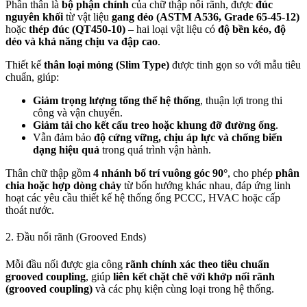
Phần thân là
bộ phận chính
của chữ thập nối rãnh, được
đúc
nguyên khối
từ vật liệu
gang dẻo (ASTM A536, Grade 65-45-12)
hoặc
thép đúc (QT450-10)
– hai loại vật liệu có
độ bền kéo, độ
dẻo và khả năng chịu va đập cao
.
Thiết kế
thân loại mỏng (Slim Type)
được tinh gọn so với mẫu tiêu
chuẩn, giúp:
Giảm trọng lượng tổng thể hệ thống
, thuận lợi trong thi
công và vận chuyển.
Giảm tải cho kết cấu treo hoặc khung đỡ đường ống
.
Vẫn đảm bảo
độ cứng vững, chịu áp lực và chống biến
dạng hiệu quả
trong quá trình vận hành.
Thân chữ thập gồm
4 nhánh bố trí vuông góc 90°
, cho phép
phân
chia hoặc hợp dòng chảy
từ bốn hướng khác nhau, đáp ứng linh
hoạt các yêu cầu thiết kế hệ thống ống PCCC, HVAC hoặc cấp
thoát nước.
2. Đầu nối rãnh (Grooved Ends)
Mỗi đầu nối được gia công
rãnh chính xác theo tiêu chuẩn
grooved coupling
, giúp
liên kết chặt chẽ với khớp nối rãnh
(grooved coupling)
và các phụ kiện cùng loại trong hệ thống.