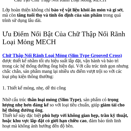
Lớp hoàn thiện không chỉ
bảo vệ vật liệu khỏi ăn mòn và gỉ sét
,
mà còn
tăng tuổi thọ và tính ổn định của sản phẩm
trong quá
trình sử dụng lâu dài.
Ưu Điểm Nổi Bật Của Chữ Thập Nối Rãnh
Loại Mỏng MECH
Chữ Thập Nối Rãnh Loại Mỏng (Slim Type Grooved Cross)
được thiết kế nhằm tối ưu hiệu suất lắp đặt, vận hành và bảo trì
trong các hệ thống đường ống hiện đại. Với cấu trúc tinh gọn nhưng
chắc chắn, sản phẩm mang lại nhiều ưu điểm vượt trội so với các
loại phụ kiện thông thường:
1. Thiết kế mỏng, nhẹ, dễ thi công
Nhờ cấu trúc
thân loại mỏng (Slim Type)
, sản phẩm có
trọng
lượng nhẹ hơn đáng kể
so với loại tiêu chuẩn, giúp
giảm tải cho
hệ thống đường ống
.
Thiết kế này đặc biệt
phù hợp với không gian hẹp, trần kỹ thuật,
hoặc khu vực lắp đặt có giới hạn chiều cao
, đảm bảo tính linh
hoạt mà không ảnh hưởng đến độ bền.