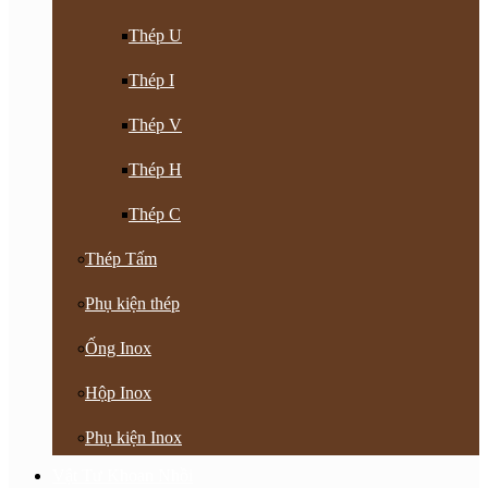
Thép U
Thép I
Thép V
Thép H
Thép C
Thép Tấm
Phụ kiện thép
Ống Inox
Hộp Inox
Phụ kiện Inox
Vật Tư Khoan Nhồi