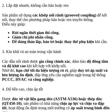
2. Lắp đặt nhanh, không cần hàn hoặc ren
Sản phẩm sử dụng
các khớp nối rãnh (grooved coupling)
để kết
nối, thay thế cho phương pháp hàn hoặc ren truyền thống.
Điều này giúp:
Rút ngắn thời gian thi công.
Giảm chi phí nhân công.
Dễ dàng tháo lắp, bảo trì hoặc thay thế phụ kiện
khi cần.
3. Kín khít và an toàn trong vận hành
Các đầu nối rãnh được
gia công chính xác
, đảm bảo
độ đồng tâm
và độ khít cao
khi kết hợp với khớp nối.
Nhờ đó,
hạn chế tối đa hiện tượng rò rỉ
, giúp
duy trì áp suất và
lưu lượng ổn định
, đáp ứng yêu cầu nghiêm ngặt trong hệ thống
PCCC, HVAC và công nghiệp
.
4. Độ bền cao, chịu áp tốt
Được
đúc từ vật liệu gang dẻo (ASTM A536) hoặc thép đúc
(QT450-10)
, sản phẩm có khả năng
chịu áp lực và chịu va đập
tốt
, hoạt động ổn định trong môi trường có
áp suất trung bình đến