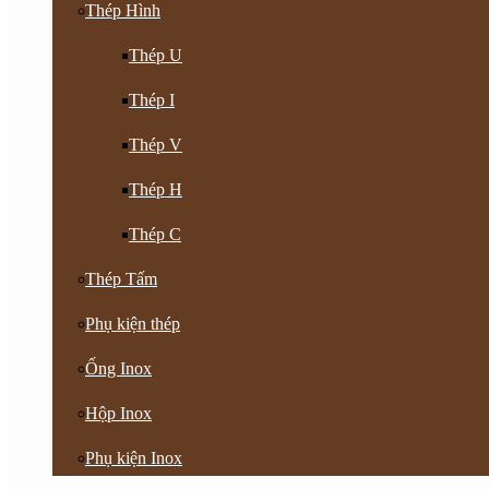
Thép Hình
Thép U
Thép I
Thép V
Thép H
Thép C
Thép Tấm
Phụ kiện thép
Ống Inox
Hộp Inox
Phụ kiện Inox