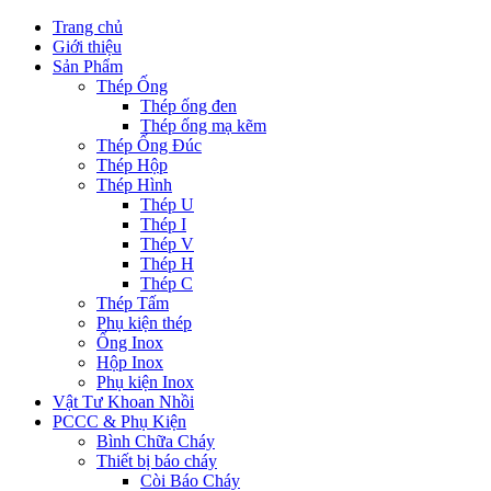
Trang chủ
Giới thiệu
Sản Phẩm
Thép Ống
Thép ống đen
Thép ống mạ kẽm
Thép Ống Đúc
Thép Hộp
Thép Hình
Thép U
Thép I
Thép V
Thép H
Thép C
Thép Tấm
Phụ kiện thép
Ống Inox
Hộp Inox
Phụ kiện Inox
Vật Tư Khoan Nhồi
PCCC & Phụ Kiện
Bình Chữa Cháy
Thiết bị báo cháy
Còi Báo Cháy