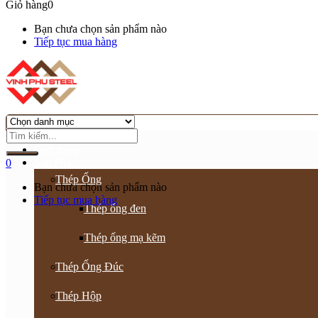
Giỏ hàng
0
Bạn chưa chọn sản phẩm nào
Tiếp tục mua hàng
Trang chủ
Giới thiệu
Sản Phẩm
0
Thép Ống
Bạn chưa chọn sản phẩm nào
Tiếp tục mua hàng
Thép ống đen
Thép ống mạ kẽm
Thép Ống Đúc
Thép Hộp