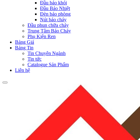
Đầu báo khói
Đầu Báo Nhiệt
Đèn báo phòng
Nút báo cháy
Đầu phun chữa cháy
Trung Tâm Báo Cháy
Phụ Kiện Ren
Bảng Giá
Bảng Tin
Tin Chuyên Ngành
Tin tức
Catalogue Sản Phẩm
Liên hệ