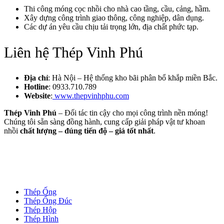
Thi công móng cọc nhồi cho nhà cao tầng, cầu, cảng, hầm.
Xây dựng công trình giao thông, công nghiệp, dân dụng.
Các dự án yêu cầu chịu tải trọng lớn, địa chất phức tạp.
Liên hệ Thép Vinh Phú
Địa chỉ
: Hà Nội – Hệ thống kho bãi phân bổ khắp miền Bắc.
Hotline
: 0933.710.789
Website
:
www.thepvinhphu.com
Thép Vinh Phú
– Đối tác tin cậy cho mọi công trình nền móng!
Chúng tôi sẵn sàng đồng hành, cung cấp giải pháp vật tư khoan
nhồi
chất lượng – đúng tiến độ – giá tốt nhất
.
DANH MỤC SẢN PHẨM
Thép Ống
Thép Ống Đúc
Thép Hộp
Thép Hình