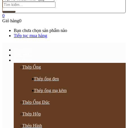
0
Giỏ hàng
0
Bạn chưa chọn sản phẩm nào
Tiếp tục mua hàng
Trang chủ
Giới thiệu
Sản Phẩm
Thép Ống
Thép ống đen
Thép ống mạ kẽm
Thép Ống Đúc
Thép Hộp
Thép Hình