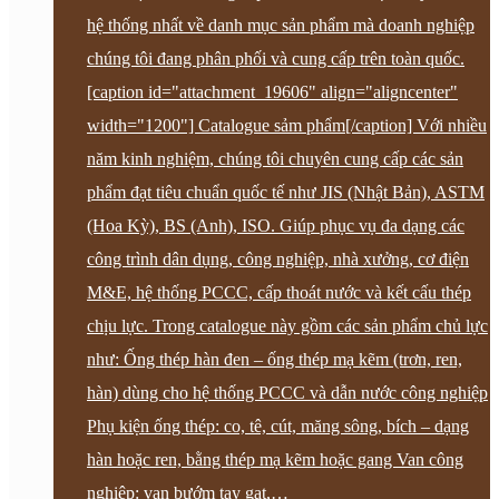
hệ thống nhất về danh mục sản phẩm mà doanh nghiệp
chúng tôi đang phân phối và cung cấp trên toàn quốc.
[caption id="attachment_19606" align="aligncenter"
width="1200"] Catalogue sảm phẩm[/caption] Với nhiều
năm kinh nghiệm, chúng tôi chuyên cung cấp các sản
phẩm đạt tiêu chuẩn quốc tế như JIS (Nhật Bản), ASTM
(Hoa Kỳ), BS (Anh), ISO. Giúp phục vụ đa dạng các
công trình dân dụng, công nghiệp, nhà xưởng, cơ điện
M&E, hệ thống PCCC, cấp thoát nước và kết cấu thép
chịu lực. Trong catalogue này gồm các sản phẩm chủ lực
như: Ống thép hàn đen – ống thép mạ kẽm (trơn, ren,
hàn) dùng cho hệ thống PCCC và dẫn nước công nghiệp
Phụ kiện ống thép: co, tê, cút, măng sông, bích – dạng
hàn hoặc ren, bằng thép mạ kẽm hoặc gang Van công
nghiệp: van bướm tay gạt,…