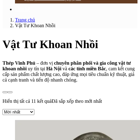
Liên hệ
Trang chủ
Vật Tư Khoan Nhồi
Vật Tư Khoan Nhồi
Thép Vinh Phú
– đơn vị
chuyên phân phối và gia công vật tư
khoan nhồi
uy tín tại
Hà Nội
và
các tỉnh miền Bắc
, cam kết cung
cấp sản phẩm chất lượng cao, đáp ứng mọi tiêu chuẩn kỹ thuật, giá
cả cạnh tranh và tiến độ nhanh chóng.
Hiển thị tất cả 11 kết quả
Đã sắp xếp theo mới nhất