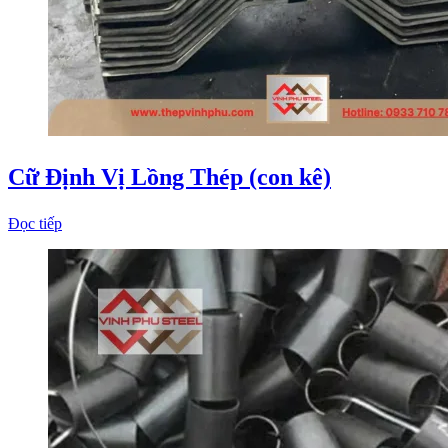
Cữ Định Vị Lồng Thép (con kê)
Đọc tiếp