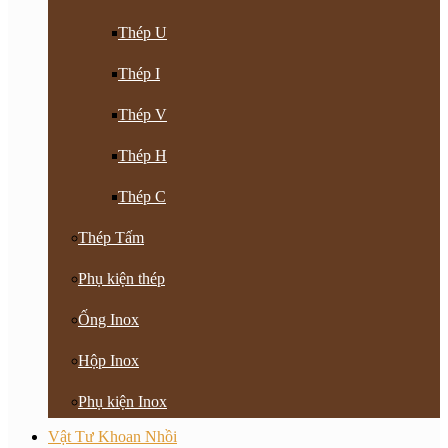
Thép U
Thép I
Thép V
Thép H
Thép C
Thép Tấm
Phụ kiện thép
Ống Inox
Hộp Inox
Phụ kiện Inox
Vật Tư Khoan Nhồi