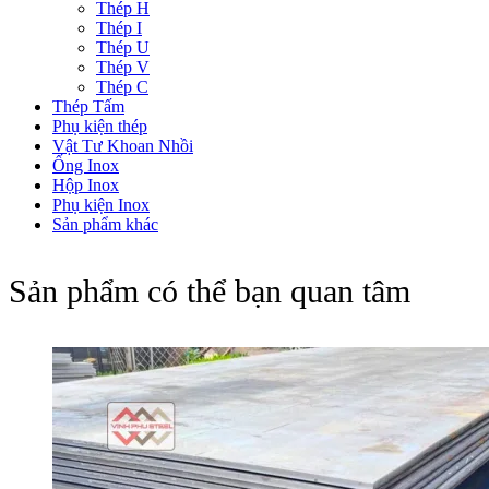
Thép H
Thép I
Thép U
Thép V
Thép C
Thép Tấm
Phụ kiện thép
Vật Tư Khoan Nhồi
Ống Inox
Hộp Inox
Phụ kiện Inox
Sản phẩm khác
Sản phẩm có thể bạn quan tâm