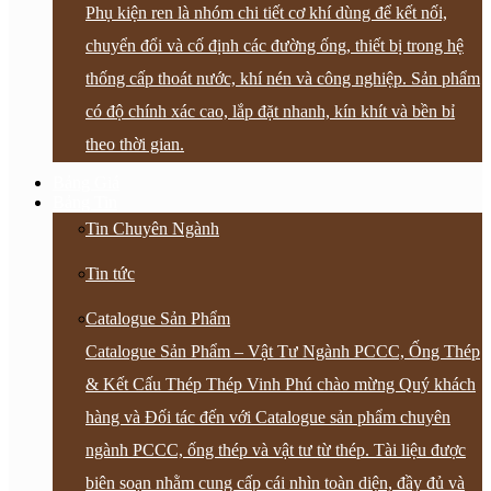
Phụ kiện ren là nhóm chi tiết cơ khí dùng để kết nối,
chuyển đổi và cố định các đường ống, thiết bị trong hệ
thống cấp thoát nước, khí nén và công nghiệp. Sản phẩm
có độ chính xác cao, lắp đặt nhanh, kín khít và bền bỉ
theo thời gian.
Bảng Giá
Bảng Tin
Tin Chuyên Ngành
Tin tức
Catalogue Sản Phẩm
Catalogue Sản Phẩm – Vật Tư Ngành PCCC, Ống Thép
& Kết Cấu Thép Thép Vinh Phú chào mừng Quý khách
hàng và Đối tác đến với Catalogue sản phẩm chuyên
ngành PCCC, ống thép và vật tư từ thép. Tài liệu được
biên soạn nhằm cung cấp cái nhìn toàn diện, đầy đủ và