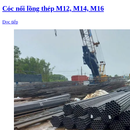
Cóc nối lồng thép M12, M14, M16
Đọc tiếp