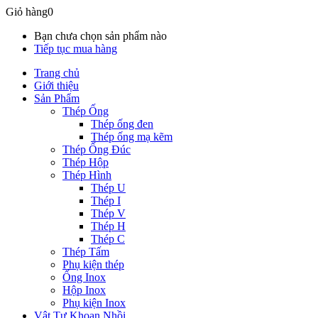
Giỏ hàng
0
Bạn chưa chọn sản phẩm nào
Tiếp tục mua hàng
Trang chủ
Giới thiệu
Sản Phẩm
Thép Ống
Thép ống đen
Thép ống mạ kẽm
Thép Ống Đúc
Thép Hộp
Thép Hình
Thép U
Thép I
Thép V
Thép H
Thép C
Thép Tấm
Phụ kiện thép
Ống Inox
Hộp Inox
Phụ kiện Inox
Vật Tư Khoan Nhồi