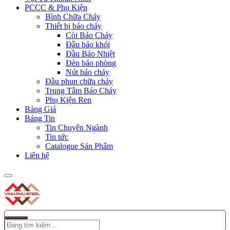
PCCC & Phụ Kiện
Bình Chữa Cháy
Thiết bị báo cháy
Còi Báo Cháy
Đầu báo khói
Đầu Báo Nhiệt
Đèn báo phòng
Nút báo cháy
Đầu phun chữa cháy
Trung Tâm Báo Cháy
Phụ Kiện Ren
Bảng Giá
Bảng Tin
Tin Chuyên Ngành
Tin tức
Catalogue Sản Phẩm
Liên hệ